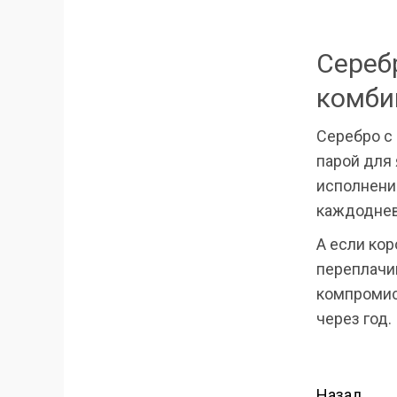
Сереб
комби
Серебро с
парой для 
исполнении
каждодне
А если кор
переплачив
компромис
через год.
Назад