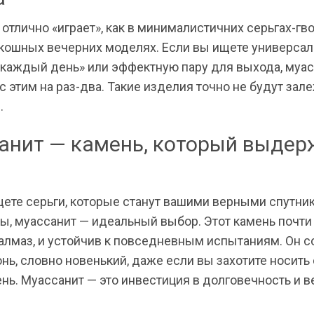
отлично «играет», как в минималистичних серьгах-гв
оскошных вечерних моделях. Если вы ищете универса
а каждый день» или эффектную пару для выхода, муа
с этим на раз-два. Такие изделия точно не будут зал
.
анит — камень, который выдер
щете серьги, которые станут вашими верными спутни
ы, муассанит — идеальный выбор. Этот камень почти
 алмаз, и устойчив к повседневным испытаниям. Он с
онь, словно новенький, даже если вы захотите носить
нь. Муассанит — это инвестиция в долговечность и 