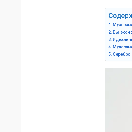
Содер
Муассани
Вы эконо
Идеальны
Муассан
Серебро