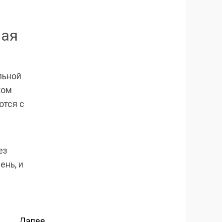
ная
льной
ком
ются с
ез
ень, и
Далее