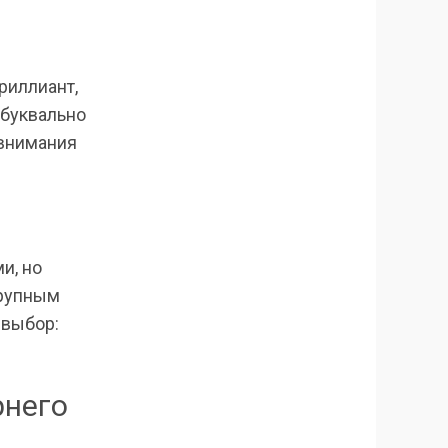
риллиант,
 буквально
 внимания
и, но
крупным
 выбор:
рнего