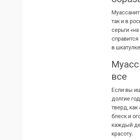
Муассанит 
так и в р
серьги «н
справится 
в шкатулке
Муасс
все
Если вы и
долгие год
тверд, как
блеск и ог
каждый де
красоту.