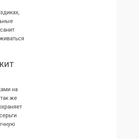
оздиках,
льные
ссанит
еживаться
жит
ками на
 так же
охраняет
 серьги
вечную