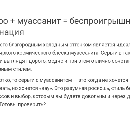
ро + муассанит = беспроигрыш
нация
 его благородным холодным оттенком является идеа
яркого космического блеска муассанита. Серьги в та
 выглядят дорого, модно и при этом отлично сочета
вным стилем.
отко, то серьги с муассанитом — это когда не хочется
ать, но хочется «вау». Это разумная роскошь, стиль б
сов и выбор, которым вы будете довольны и через д
 Готовы проверить?