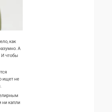
ело, как
разумно. А
. И чтобы
ются
о ищет не
.
велирным
и ни капли