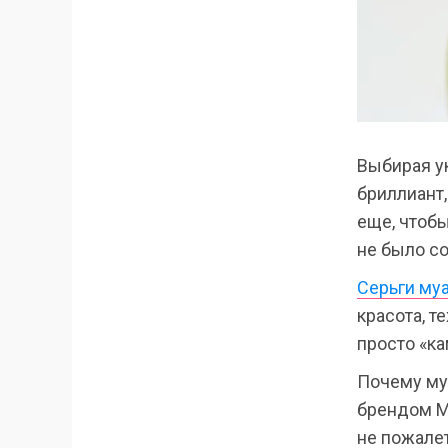
Выбирая у
бриллиант,
еще, чтобы
не было со
Серьги му
красота, т
просто «ка
Почему му
брендом Mi
не пожалет