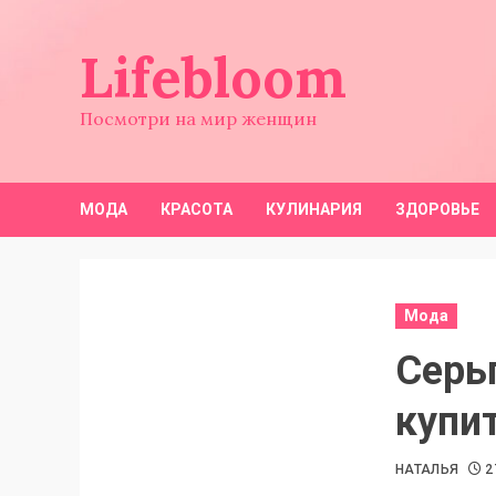
Перейти
к
Lifebloom
содержимому
Посмотри на мир женщин
МОДА
КРАСОТА
КУЛИНАРИЯ
ЗДОРОВЬЕ
Мода
Серь
купи
НАТАЛЬЯ
2