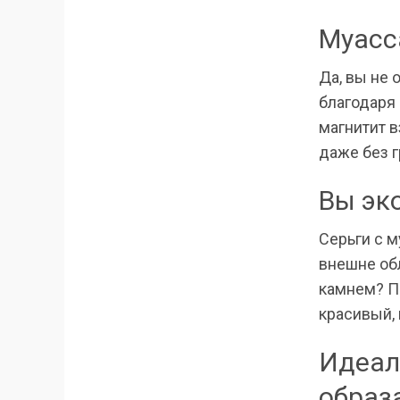
Муасс
Да, вы не 
благодаря
магнитит в
даже без 
Вы эко
Серьги с м
внешне об
камнем? П
красивый,
Идеал
образ