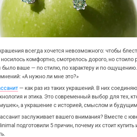
крашения всегда хочется невозможного: чтобы блест
 носилось комфортно, смотрелось дорого, но стоило 
 было ваше — по стилю, по характеру и по ощущению
мнений: «А нужно ли мне это?»
ассанит
— как раз из таких украшений. В них соединя
ехнология и этика. Это современный выбор для тех, кт
мушек», а украшение с историей, смыслом и будущим
ассанит заслуживает вашего внимания? Вместе с ю
nimal подготовили 5 причин, почему их стоит купить 
ь.