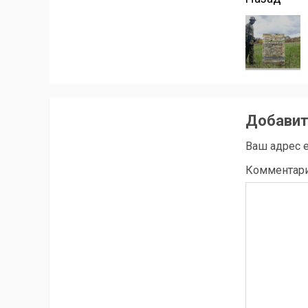
Прод
чтени
Добавит
Ваш адрес e
Комментар