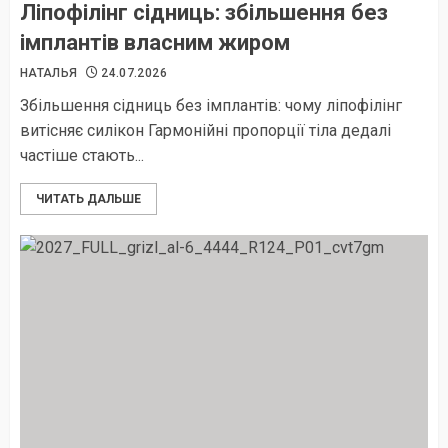
Ліпофілінг сідниць: збільшення без
Збагачте свій день iдеальною
імплантів власним жиром
чашкою: як вибрати найкращу
каву
НАТАЛЬЯ
24.07.2026
09.06.2025
Збільшення сідниць без імплантів: чому ліпофілінг
витісняє силікон Гармонійні пропорції тіла дедалі
частіше стають...
Кулінарія
Крафтовий шоколад від Healthy
ЧИТАТЬ ДАЛЬШЕ
Choice
13.05.2025
Кулінарія
Торт в українському стилі: цікаві
ідеї
28.02.2025