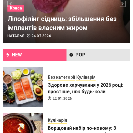
13.05.2025
Краса
Ліпофілінг сідниць: збільшення без
імплантів власним жиром
Кулінарія
НАТАЛЬЯ
24.07.2026
Торт в українському стилі: цікаві
ідеї
28.02.2025
NEW
POP
Без категорії
Кулінарія
Здорове харчування у 2026 році:
простіше, ніж будь-коли
22.01.2026
Кулінарія
Борщовий набір по-новому: 3