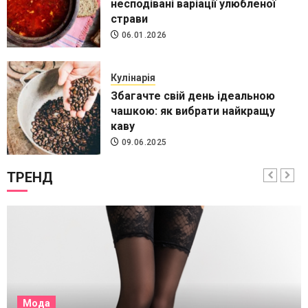
несподівані варіації улюбленої
страви
06.01.2026
Кулінарія
Збагачте свій день iдеальною
чашкою: як вибрати найкращу
каву
09.06.2025
ТРЕНД
Кулінарія
Крафтовий шоколад від Healthy
Choice
13.05.2025
Кулінарія
Мода