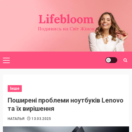
Перейти
до
Lifebloom
вмісту
Подивись на Світ Жінок
Головне
меню
Інше
Поширені проблеми ноутбуків Lenovo
та їх вирішення
НАТАЛЬЯ
13.03.2025