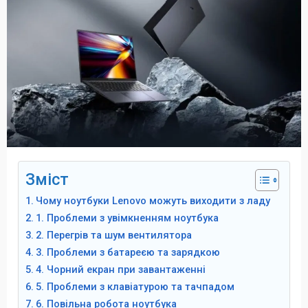
Зміст
Чому ноутбуки Lenovo можуть виходити з ладу
1. Проблеми з увімкненням ноутбука
2. Перегрів та шум вентилятора
3. Проблеми з батареєю та зарядкою
4. Чорний екран при завантаженні
5. Проблеми з клавіатурою та тачпадом
6. Повільна робота ноутбука