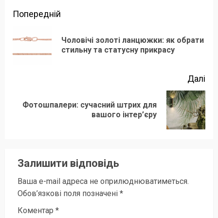
Продовжити
Попередній
читання
Чоловічі золоті ланцюжки: як обрати
По
стильну та статусну прикрасу
зап
Далі
Фотошпалери: сучасний штрих для
Наступний
вашого інтер’єру
запис:
Залишити відповідь
Ваша e-mail адреса не оприлюднюватиметься.
Обов’язкові поля позначені
*
Коментар
*