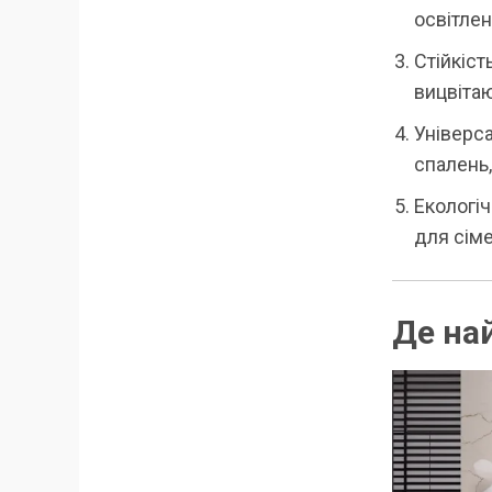
освітлен
Стійкіст
вицвітаю
Універса
спалень, 
Екологі
для сіме
Де на