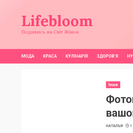
Перейти
до
Lifebloom
вмісту
Подивись на Світ Жінок
МОДА
КРАСА
КУЛІНАРІЯ
ЗДОРОВ’Я
НУ
Інше
Фото
вашог
НАТАЛЬЯ
1