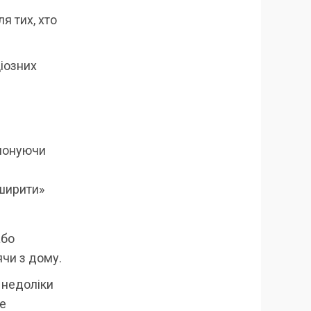
я тих, хто
ціозних
опонуючи
зширити»
або
чи з дому.
 недоліки
не