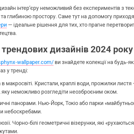
изайн інтер’єру неможливий без експериментів з тек
та глибиною простору. Саме тут на допомогу приход
ери
— ідеальне рішення для тих, хто прагне перетворит
тецтва.
 трендових дизайнів 2024 року
/sphynx-wallpaper.com/
ви знайдете колекції на будь-як
аз у тренді:
в макросвіті. Кристали, краплі води, прожилки листя 
, яку неможливо розгледіти неозброєним оком.
ичні панорами. Нью-Йорк, Токіо або парки «майбутньо
и небоскребами.
люзії. Чорно-білі геометричні візерунки, які «рухаються
кутами.