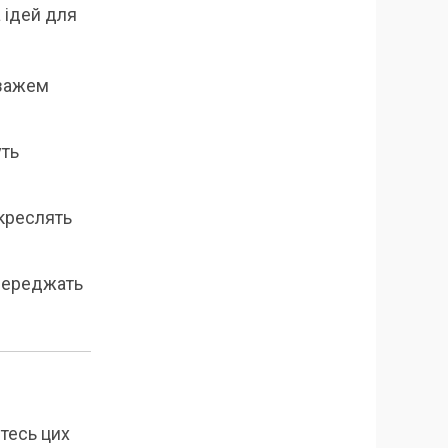
а ідей для
йзажем
уть
дкреслять
осереджать
тесь цих