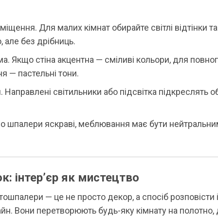
міщення. Для малих кімнат обирайте світлі відтінки та
, але без дрібниць.
ма. Якщо стіна акцентна — сміливі кольори, для повно
 — пастельні тони.
. Направлені світильники або підсвітка підкреслять о
о шпалери яскраві, меблювання має бути нейтральним
к: інтер’єр як мистецтво
тошпалери — це не просто декор, а спосіб розповісти 
йн. Вони перетворюють будь-яку кімнату на полотно,