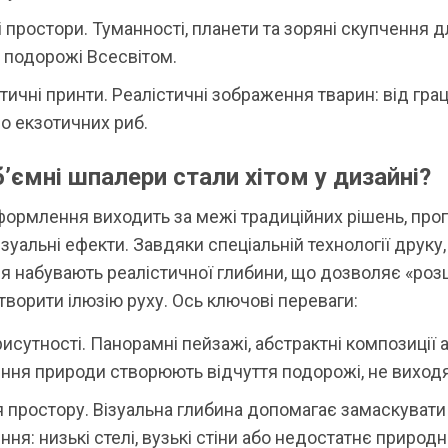
 простори. Туманності, планети та зоряні скупчення дл
 подорожі Всесвітом.
тичні принти. Реалістичні зображення тварин: від гра
о екзотичних риб.
’ємні шпалери стали хітом у дизайні?
формлення виходить за межі традиційних рішень, пр
ізуальні ефекти. Завдяки спеціальній технології друку,
я набувають реалістичної глибини, що дозволяє «ро
створити ілюзію руху. Ось ключові переваги:
исутності. Панорамні пейзажі, абстрактні композиції 
ння природи створюють відчуття подорожі, не виходя
я простору. Візуальна глибина допомагає замаскувати
ня: низькі стелі, вузькі стіни або недостатнє природ