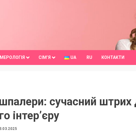
МЕРОЛОГІЯ
СІМ’Я
UA
RU
КОНТАКТИ
шпалери: сучасний штрих 
о інтер’єру
3.03.2025