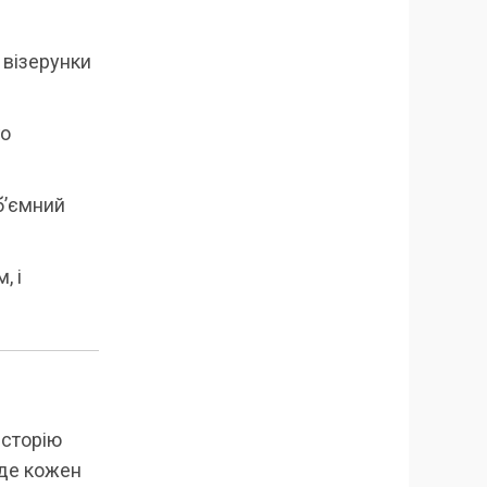
 візерунки
го
б’ємний
, і
історію
 де кожен