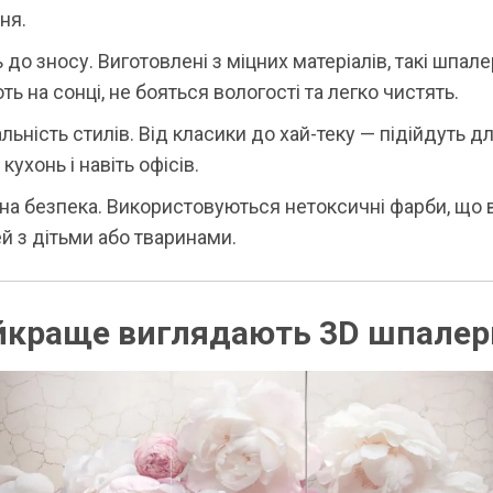
ня.
ь до зносу. Виготовлені з міцних матеріалів, такі шпал
ть на сонці, не бояться вологості та легко чистять.
льність стилів. Від класики до хай-теку — підійдуть дл
кухонь і навіть офісів.
чна безпека. Використовуються нетоксичні фарби, що
й з дітьми або тваринами.
йкраще виглядають 3D шпалер