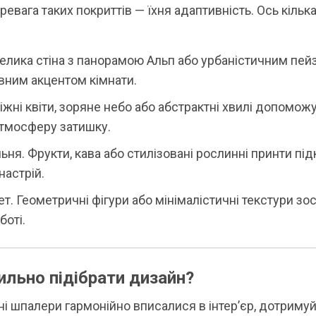
ревага таких покриттів — їхня адаптивність. Ось кільк
Велика стіна з панорамою Альп або урбаністичним пе
вним акцентом кімнати.
іжні квіти, зоряне небо або абстрактні хвилі допомож
атмосферу затишку.
ьня. Фрукти, кава або стилізовані рослинні принти пі
настрій.
ет. Геометричні фігури або мінімалістичні текстури з
боті.
ильно підібрати дизайн?
і шпалери гармонійно вписалися в інтер’єр, дотримуй