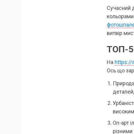
Сучасний д
кольорами 
фотошпал
витвір мис
ТОП-5
На
https:/
Ось що зар
Природа 
деталей
Урбаніст
високим
Оп-арт і
різними 