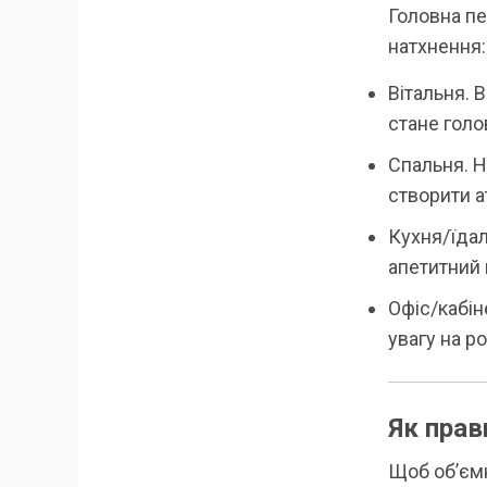
Головна пе
натхнення:
Вітальня. 
стане голо
Спальня. Н
створити 
Кухня/їдал
апетитний 
Офіс/кабін
увагу на ро
Як прав
Щоб об’ємн