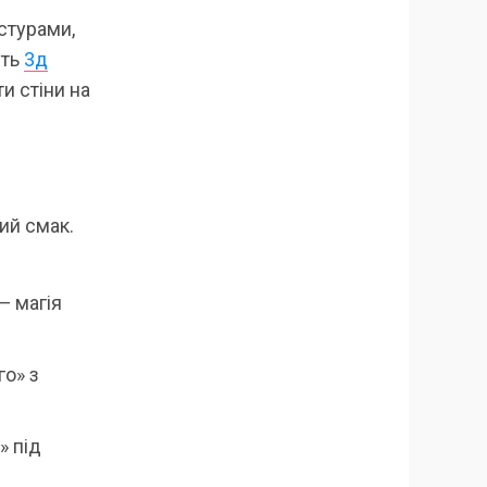
стурами,
ять
3д
и стіни на
ий смак.
— магія
го» з
» під