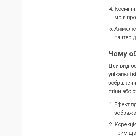
Космічні
мріє про
Анімаліс
пантер д
Чому об
Цей вид о
унікальні в
зображенн
стіни або 
Ефект пр
зображе
Корекці
приміщен