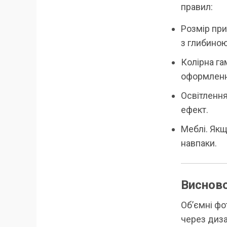
правил:
Розмір при
з глибиною
Колірна га
оформлення
Освітлення
ефект.
Меблі. Якщ
навпаки.
Висново
Об’ємні фо
через диза