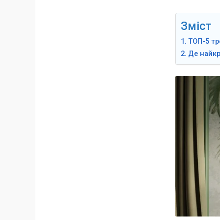
Зміст
ТОП-5 тр
Де найк