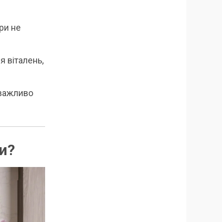
ери не
я віталень,
 важливо
и?