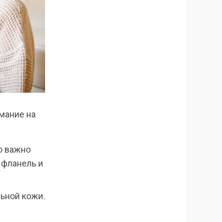
мание на
о важно
 фланель и
ьной кожи.