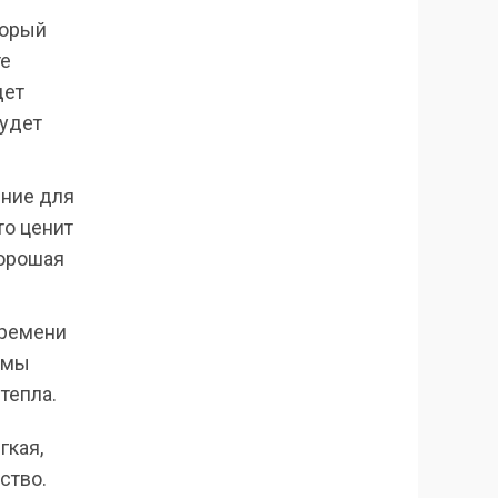
торый
те
дет
будет
ение для
то ценит
хорошая
времени
зимы
тепла.
гкая,
ство.