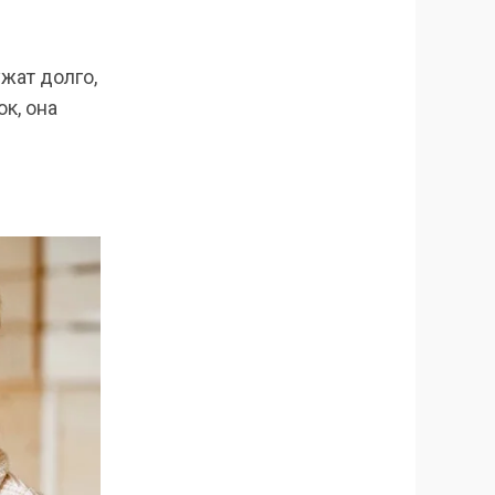
жат долго,
к, она