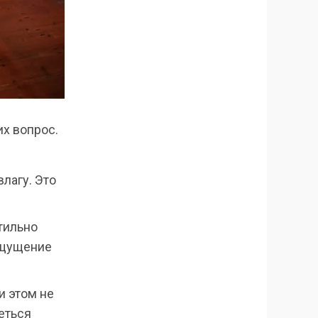
их вопрос.
лагу. Это
тильно
 ощущение
и этом не
еться