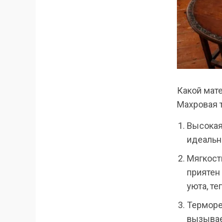
Какой мате
Махровая т
Высокая
идеальн
Мягкост
приятен
уюта, те
Терморе
вызывае