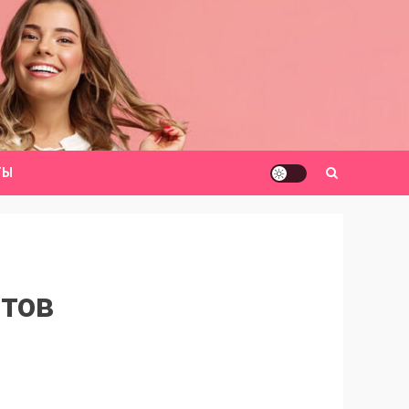
ТЫ
атов