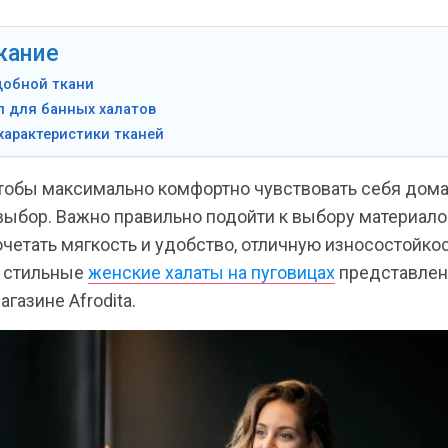
жание
добной ткани
л для банных халатов
характеристики тканей
чтобы максимально комфортно чувствовать себя дома,
выбор. Важно правильно подойти к выбору материало
етать мягкость и удобство, отличную износостойкос
 стильные
женские халаты на пуговицах
представлен
агазине Afrodita.