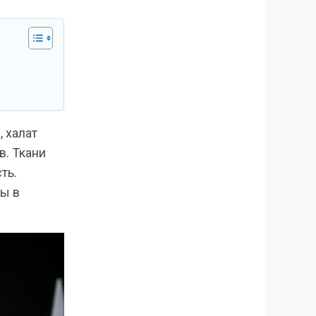
 халат
в. Ткани
ть.
ы в