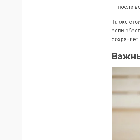
после в
Также сто
если обесп
сохраняет 
Важны