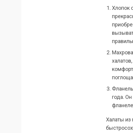
Хлопок 
прекрасн
приобре
вызыват
правиль
Махрова
халатов,
комфорт
поглоща
Фланель
года. О
фланеле
Халаты из 
быстросохн