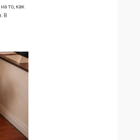
а то, как
. В