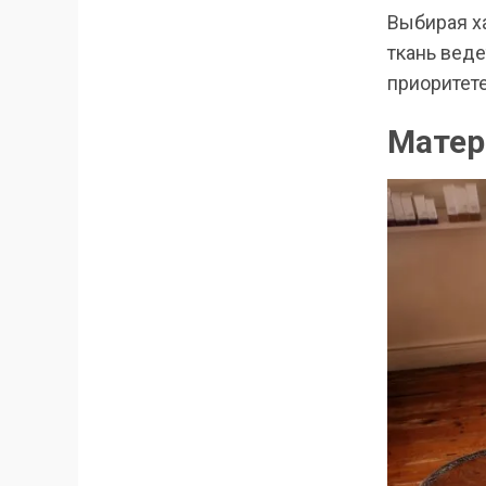
Выбирая ха
ткань веде
приоритет
Матер