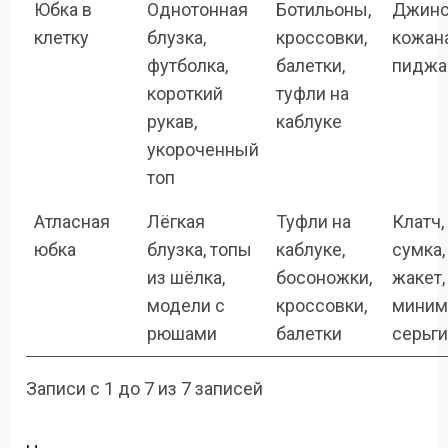
Юбка в
Однотонная
Ботильоны,
Джинс
клетку
блузка,
кроссовки,
кожана
футболка,
балетки,
пиджак
короткий
туфли на
рукав,
каблуке
укороченный
топ
Атласная
Лёгкая
Туфли на
Клатч,
юбка
блузка, топы
каблуке,
сумка,
из шёлка,
босоножки,
жакет,
модели с
кроссовки,
миним
рюшами
балетки
серьги
Записи с 1 до 7 из 7 записей