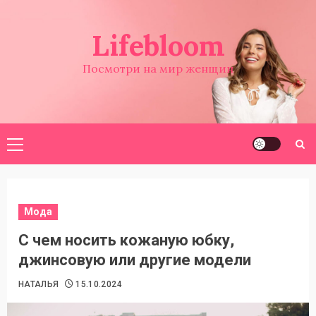
Перейти
к
Lifebloom
содержимому
Посмотри на мир женщин
Основное
меню
Мода
С чем носить кожаную юбку,
джинсовую или другие модели
НАТАЛЬЯ
15.10.2024