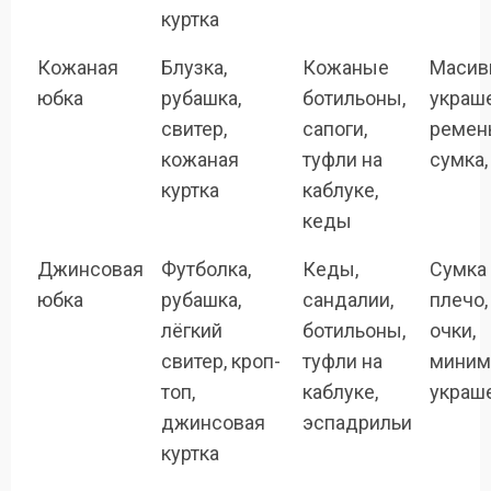
куртка
Кожаная
Блузка,
Кожаные
Масив
юбка
рубашка,
ботильоны,
украше
свитер,
сапоги,
ремень
кожаная
туфли на
сумка,
куртка
каблуке,
кеды
Джинсовая
Футболка,
Кеды,
Сумка
юбка
рубашка,
сандалии,
плечо,
лёгкий
ботильоны,
очки,
свитер, кроп-
туфли на
миним
топ,
каблуке,
украш
джинсовая
эспадрильи
куртка