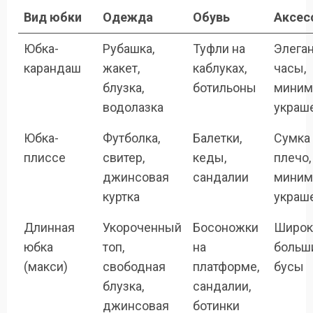
Вид юбки
Одежда
Обувь
Аксес
Юбка-
Рубашка,
Туфли на
Элеган
карандаш
жакет,
каблуках,
часы,
блузка,
ботильоны
миним
водолазка
украш
Юбка-
Футболка,
Балетки,
Сумка
плиссе
свитер,
кеды,
плечо,
джинсовая
сандалии
миним
куртка
украш
Длинная
Укороченный
Босоножки
Широк
юбка
топ,
на
больши
(макси)
свободная
платформе,
бусы
блузка,
сандалии,
джинсовая
ботинки