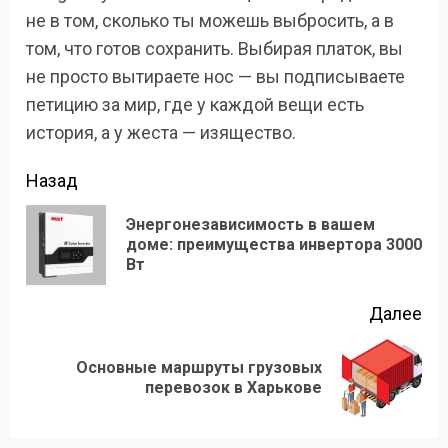
не в том, сколько ты можешь выбросить, а в
том, что готов сохранить. Выбирая платок, вы
не просто вытираете нос — вы подписываете
петицию за мир, где у каждой вещи есть
история, а у жеста — изящество.
Продолжить
Назад
чтение
Энергонезависимость в вашем
Пр
доме: преимущества инвертора 3000
Вт
зап
Далее
Основные маршруты грузовых
Следующая
перевозок в Харькове
запись: