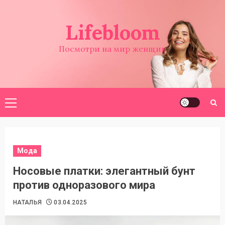
Перейти
к
Lifebloom
содержимому
Посмотри на мир женщин
Основное
меню
Мода
Носовые платки: элегантный бунт
против одноразового мира
НАТАЛЬЯ
03.04.2025