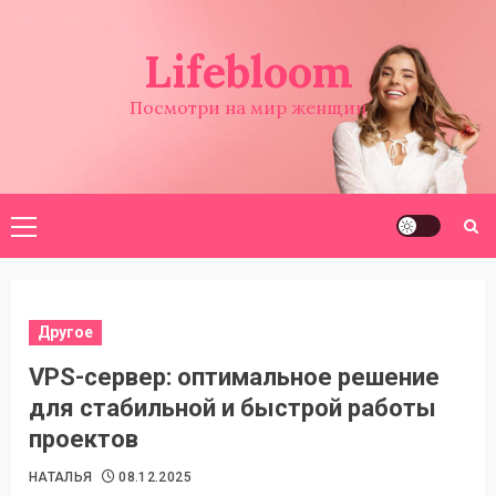
Перейти
к
Lifebloom
содержимому
Посмотри на мир женщин
Основное
меню
Другое
VPS-сервер: оптимальное решение
для стабильной и быстрой работы
проектов
НАТАЛЬЯ
08.12.2025