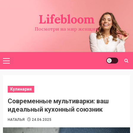
Перейти
к
Lifebloom
содержимому
Посмотри на мир женщин
Основное
меню
Кулинария
Современные мультиварки: ваш
идеальный кухонный союзник
НАТАЛЬЯ
24.06.2025