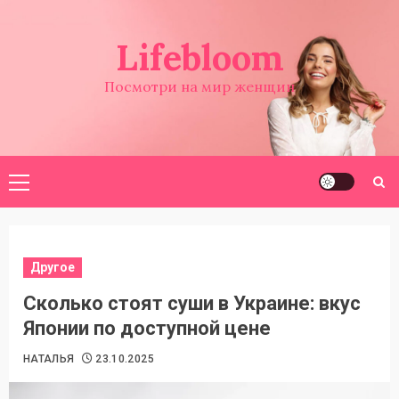
Перейти
к
Lifebloom
содержимому
Посмотри на мир женщин
Основное
меню
Другое
Сколько стоят суши в Украине: вкус
Японии по доступной цене
НАТАЛЬЯ
23.10.2025