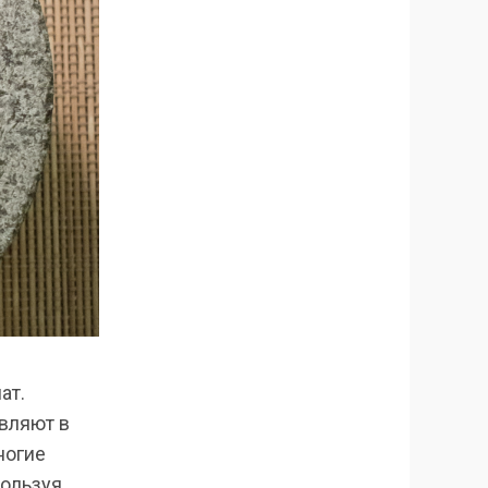
ат.
вляют в
ногие
пользуя