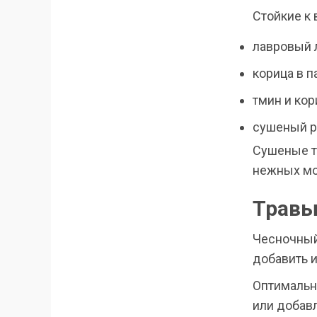
Стойкие к 
лавровый 
корица в п
тмин и кор
сушеный р
Сушеные т
нежных мо
Травы
Чесночный
добавить и
Оптимальн
или добав