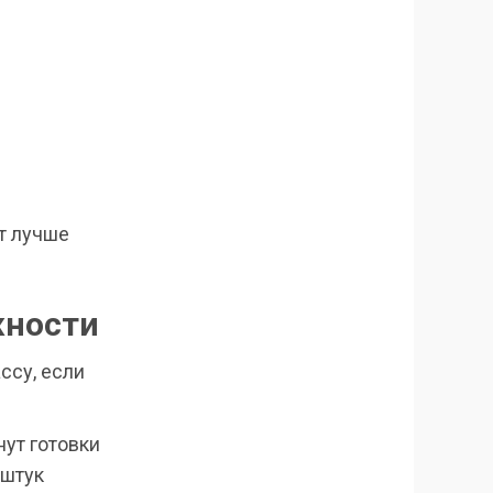
т лучше
жности
ссу, если
ут готовки
 штук