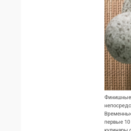
Финишные 
непосредст
Временные
первые 10 
кулинары 