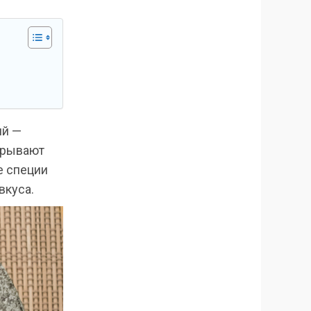
ий —
крывают
е специи
вкуса.