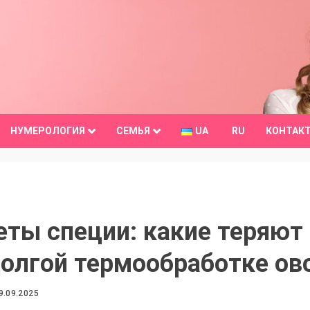
НУМЕРОЛОГИЯ
СЕМЬЯ
UA
RU
КОНТАК
еты специи: какие теряют
долгой термообработке о
9.09.2025