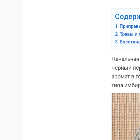
Содер
Приправы
Травы и
Восстано
Начальная
черный пе
аромат в 
типа имбир