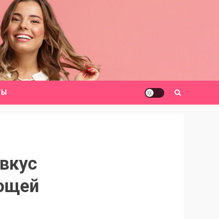
ТЫ
 вкус
вощей