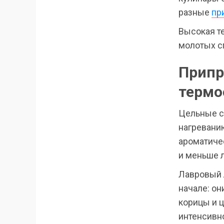
разные
пр
Высокая т
молотых с
Припр
термо
Цельные с
нагреванию
ароматиче
и меньше л
Лавровый 
начале: он
корицы и ц
интенсивно