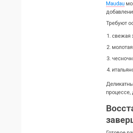
Maudau
мо
добавления
Требуют о
свежая 
молотая
чесночн
итальян
Деликатные
процессе, 
Восст
завер
Готовое ра