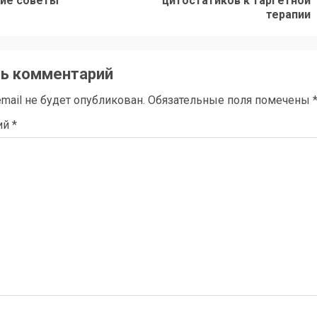
кие советы
цитостатиков к таргетной
запись:
запись:
терапии
ь комментарий
mail не будет опубликован.
Обязательные поля помечены
ий
*