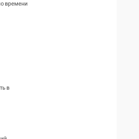
по времени
ть в
ий,