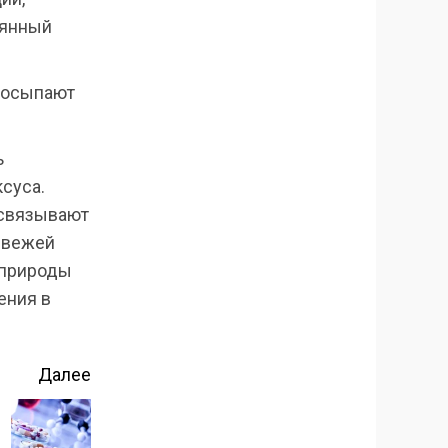
рянный
посыпают
ь
ксуса.
 связывают
 свежей
 природы
ения в
Далее