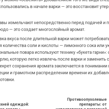
пользовались в начале варки — это восстановит уте
авы измельчают непосредственно перед подачей и 
людо — это создает многослойный аромат.
вка вкуса после длительной варки может потребоват
 количества соли и кислоты — лимонного сока или у
нальные повара используют технику «букета гарни»:
рлю, которую легко извлечь после варки и заменить
Секрет сохранения аромата заключается в понимании
еции и грамотном распределении времени их добавл
отовки.
олжить
Противоопухолевые
е
рхней одеждой:
препараты: от
Предыдущая
Следующая