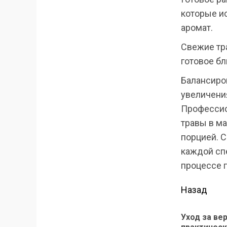
которые ис
аромат.
Свежие тр
готовое б
Балансиро
увеличения
Профессио
травы в ма
порцией. 
каждой сп
процессе г
Прод
Назад
чтени
Уход за ве