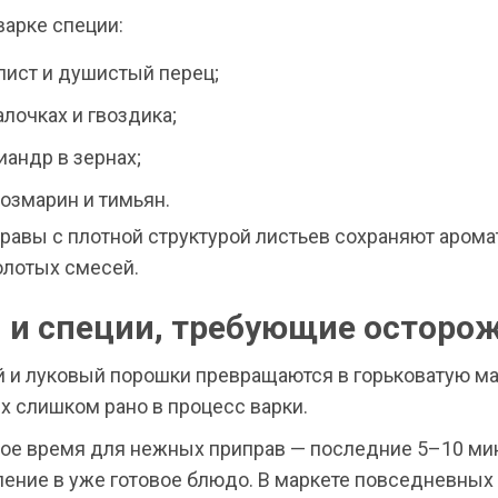
варке специи:
лист и душистый перец;
алочках и гвоздика;
иандр в зернах;
озмарин и тимьян.
равы с плотной структурой листьев сохраняют арома
лотых смесей.
 и специи, требующие осторо
 и луковый порошки превращаются в горьковатую ма
х слишком рано в процесс варки.
ое время для нежных приправ — последние 5–10 мин
ление в уже готовое блюдо. В маркете повседневных