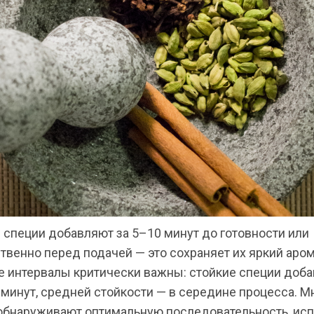
специи добавляют за 5–10 минут до готовности или
венно перед подачей — это сохраняет их яркий аром
 интервалы критически важны: стойкие специи доба
минут, средней стойкости — в середине процесса. М
обнаруживают оптимальную последовательность, ис