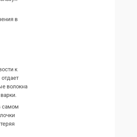
нения в
вости к
 отдает
ые волокна
 варки.
в самом
алочки
 теряя