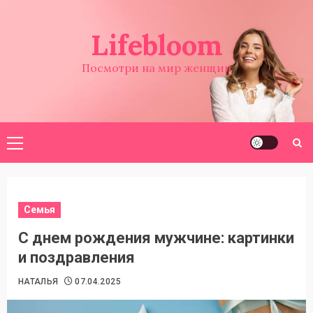
Перейти
к
Lifebloom
содержимому
Посмотри на мир женщин
Основное
меню
Семья
С днем рождения мужчине: картинки
и поздравления
НАТАЛЬЯ
07.04.2025