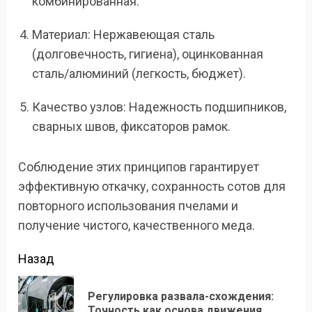
комбинированная.
Материал: Нержавеющая сталь
(долговечность, гигиена), оцинкованная
сталь/алюминий (легкость, бюджет).
Качество узлов: Надежность подшипников,
сварных швов, фиксаторов рамок.
Соблюдение этих принципов гарантирует
эффективную откачку, сохранность сотов для
повторного использования пчелами и
получение чистого, качественного меда.
Продолжить
Назад
чтение
Регулировка развала-схождения:
Пр
Точность как основа движения