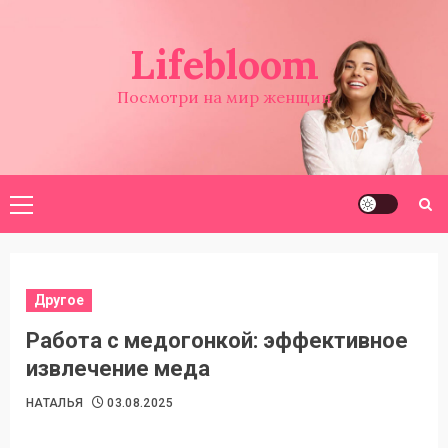
Перейти
к
Lifebloom
содержимому
Посмотри на мир женщин
Основное
меню
Другое
Работа с медогонкой: эффективное
извлечение меда
НАТАЛЬЯ
03.08.2025