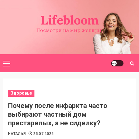
Перейти
к
Lifebloom
содержимому
Посмотри на мир женщин
Основное
меню
Здоровье
Почему после инфаркта часто
выбирают частный дом
престарелых, а не сиделку?
НАТАЛЬЯ
25.07.2025