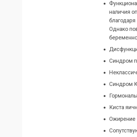
Функциона
наличия оп
благодаря
Однако по
беременнос
Дисфункция
Синдром п
Неклассич
Синдром К
Гормональ
Киста яичн
Ожирение 
Сопутству