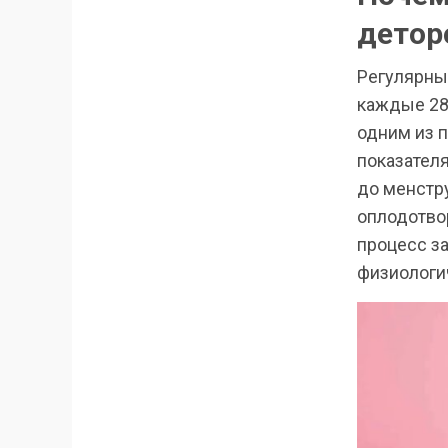
детор
Регулярны
каждые 28 
одним из п
показателя
до менстру
оплодотво
процесс з
физиологи