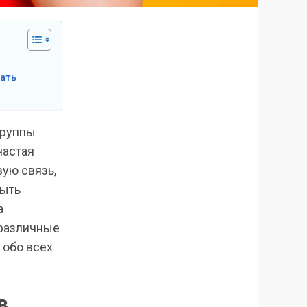
ать
группы
частая
вую связь,
быть
а
 различные
 обо всех
в