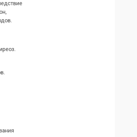
ледствие
он,
одов.
иреоз.
в.
вания