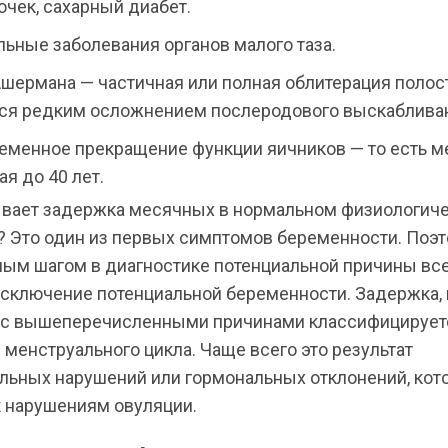
очек, сахарный диабет.
ьные заболевания органов малого таза.
шермана — частичная или полная облитерация полост
тся редким осложнением послеродового выскаблива
менное прекращение функции яичников — то есть ме
я до 40 лет.
вает задержка месячных в нормальном физиологич
? Это один из первых симптомов беременности. Поэ
ным шагом в диагностике потенциальной причины вс
исключение потенциальной беременности. Задержка, 
 с вышеперечисленными причинами классифицирует
менструального цикла. Чаще всего это результат
льных нарушений или гормональных отклонений, кот
к нарушениям овуляции.