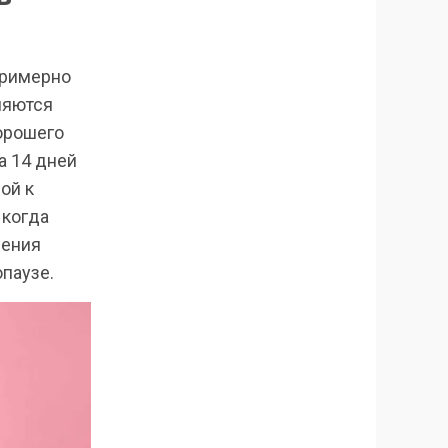
примерно
ляются
хорошего
а 14 дней
ой к
 когда
чения
паузе.