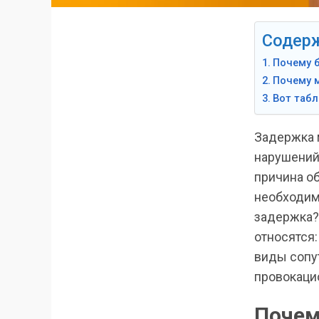
Содер
Почему 
Почему м
Вот табл
Задержка 
нарушений
причина об
необходим
задержка?
относятся:
виды сопу
провокаци
Почем