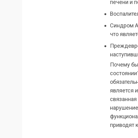
печени и п
Воспалител
Синдром А
что являе
Преждевре
наступивша
Почему бы
состоянии
обязатель
является 
связанная
нарушение 
функциона
приводят 