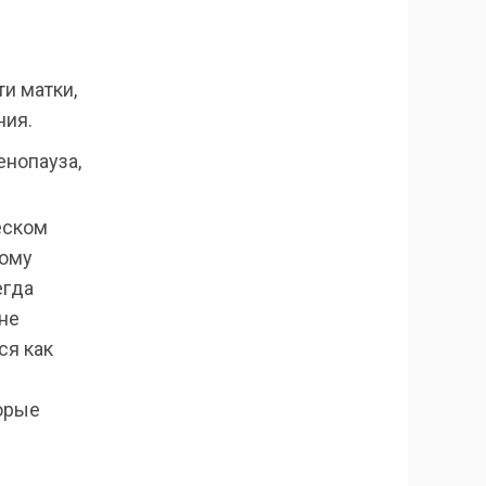
и матки,
ния.
нопауза,
еском
тому
егда
не
ся как
орые