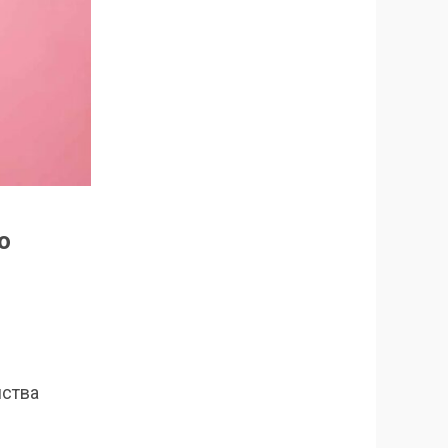
о
йства