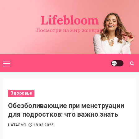
Перейти
к
Lifebloom
содержимому
Посмотри на мир женщин
Основное
меню
Здоровье
Обезболивающие при менструации
для подростков: что важно знать
НАТАЛЬЯ
18.03.2025