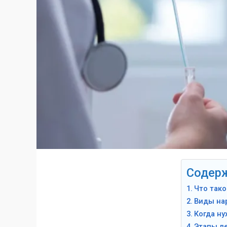
Содер
Что тако
Виды на
Когда н
Этапы л