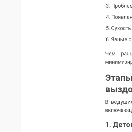
Проблем
Появлен
Сухость
Явные сл
Чем рань
минимизир
Этап
вызд
В ведущих
включающа
1. Дето