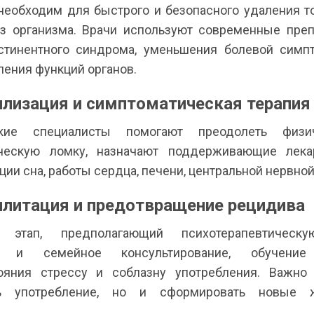
 необходим для быстрого и безопасного удаления т
з организма. Врачи используют современные пре
стинентного синдрома, уменьшения болевой симп
ления функций органов.
илизация и симптоматическая терапия
кие специалисты помогают преодолеть физ
ическую ломку, назначают поддерживающие лека
ии сна, работы сердца, печени, центральной нервно
илитация и предотвращение рецидива
 этап, предполагающий психотерапевтическу
ое и семейное консультирование, обучение
ояния стрессу и соблазну употребления. Важно
ть употребление, но и сформировать новые 