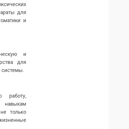
оксических
параты для
томатики и
ическую и
рства для
й системы.
ю работу,
 навыкам
 не только
жизненные