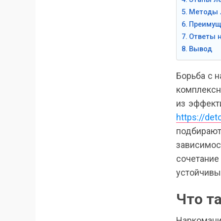
Методы 
Преимущ
Ответы 
Вывод
Борьба с 
комплексн
из эффект
https://det
подбирают
зависимо
сочетание
устойчивы
Что т
Наркоман