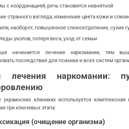
ы с координацией, речь становится невнятной
ие странного взгляда, изменение цвета кожи и слизи
 или, наоборот, повышенное слюноотделение, сухие г
еды уколов, потеря веса, уход от семьи
ше начинается лечение наркомании, тем в
овать последствия для психики и всех систем орган
ы лечения наркомании: п
оровлению
 украинских клиниках используется комплексная 
я три ключевых этапа:
ксикация (очищение организма)