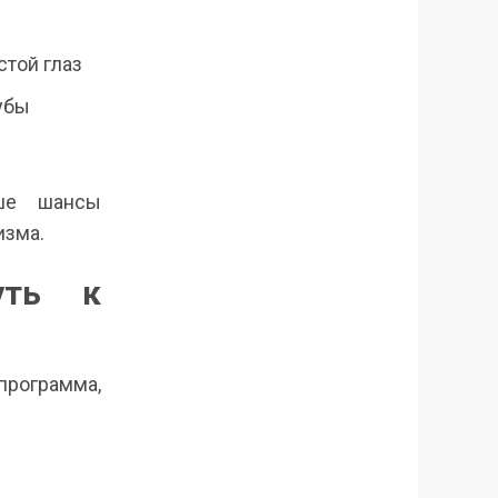
стой глаз
убы
ыше шансы
изма.
уть к
программа,