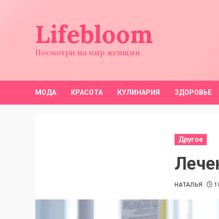
Перейти
к
Lifebloom
содержимому
Посмотри на мир женщин
МОДА
КРАСОТА
КУЛИНАРИЯ
ЗДОРОВЬЕ
Другое
Лече
НАТАЛЬЯ
1