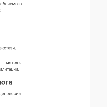
ребляемого
:
кстази,
е методы
илитации.
лога
 депрессии