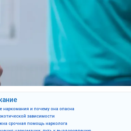
жание
е наркомания и почему она опасна
ркотической зависимости
ужна срочная помощь нарколога
ечения наркомании: путь к выздоровлению