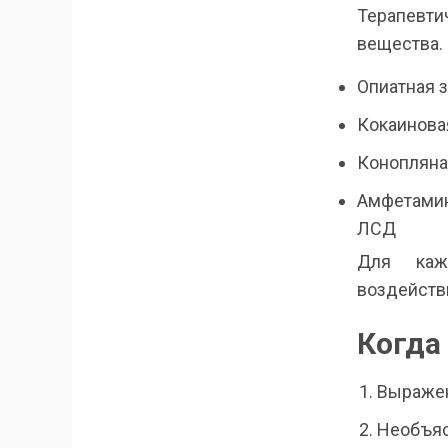
Терапевти
вещества.
Опиатная з
Кокаинова
Конопляна
Амфетамин
ЛСД
Для каж
воздейств
Когда
Выражен
Необъяс