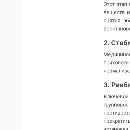
Этот этап
веществ и
снятия аб
восстанов
2. Стаб
Медицинс
психолог
нормализац
3. Реаб
Ключевой
группов
противост
прекрати
установки.