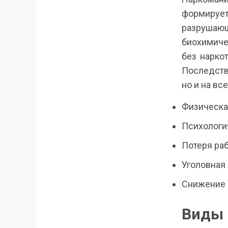
формирует
разрушаю
биохимиче
без нарко
Последств
но и на вс
Физическа
Психологич
Потеря ра
Уголовная 
Снижение 
Виды 