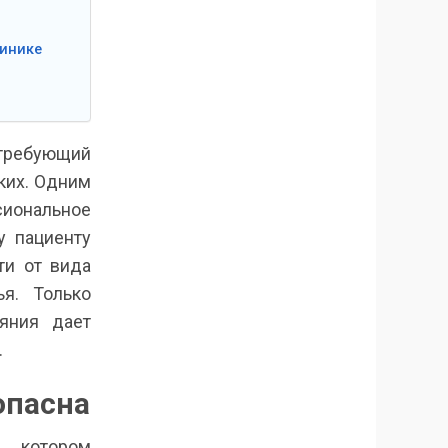
линике
 требующий
ких. Одним
сиональное
у пациенту
ти от вида
я. Только
ияния дает
.
опасна
и котором