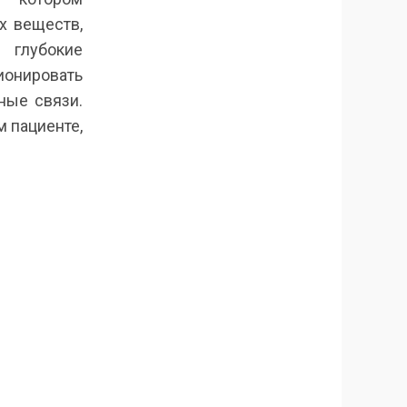
х веществ,
 глубокие
ионировать
ные связи.
 пациенте,