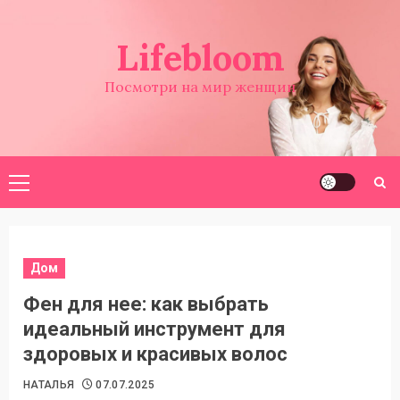
Перейти
к
Lifebloom
содержимому
Посмотри на мир женщин
Основное
меню
Дом
Фен для нее: как выбрать
идеальный инструмент для
здоровых и красивых волос
НАТАЛЬЯ
07.07.2025