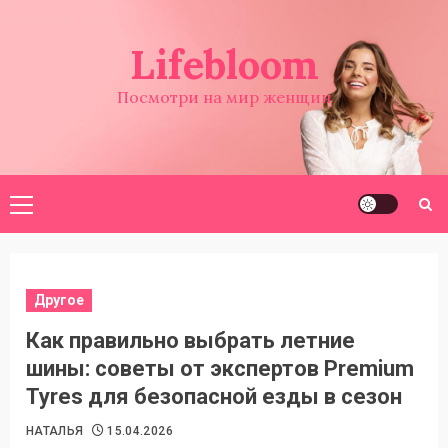
Перейти
к
Lifebloom
содержимому
Посмотри на мир женщин
Основное
меню
Другое
Как правильно выбрать летние
шины: советы от экспертов Premium
Tyres для безопасной езды в сезон
НАТАЛЬЯ
15.04.2026