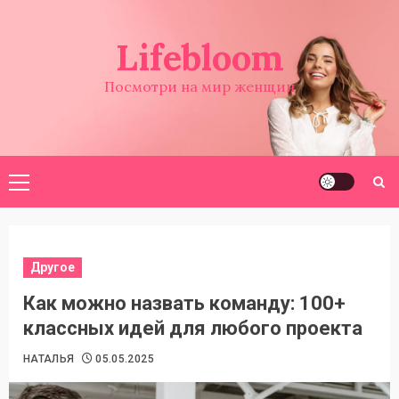
Перейти
к
Lifebloom
содержимому
Посмотри на мир женщин
Основное
меню
Другое
Как можно назвать команду: 100+
классных идей для любого проекта
НАТАЛЬЯ
05.05.2025