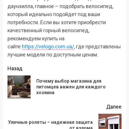
даунхилла, главное – подобрать велосипед,
который идеально подойдет под ваши
потребности. Если вы хотите приобрести
качественный горный велосипед,
рекомендуем купить на
сайте
https://velogo.com.ua/
, где представлены
лучшие модели по доступным ценам.
Продолжить
Назад
чтение
Почему выбор магазина для
Пр
питомцев важен для каждого
хозяина
зап
Далее
Уличные ролеты – надежная защита
Следующая
от взлома