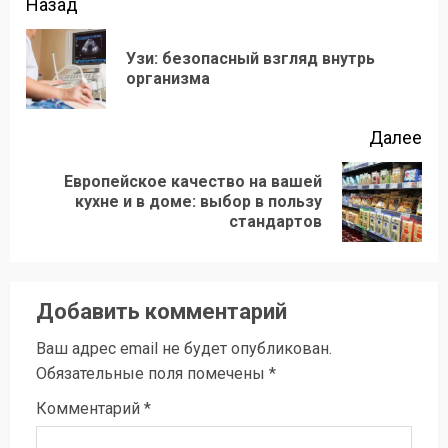
Продолжить
Назад
чтение
Узи: безопасный взгляд внутрь
Пр
организма
зап
Далее
Европейское качество на вашей
Следующая
кухне и в доме: выбор в пользу
стандартов
запись:
Добавить комментарий
Ваш адрес email не будет опубликован.
Обязательные поля помечены
*
Комментарий
*