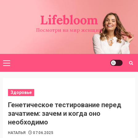
Перейти
к
Lifebloom
содержимому
Посмотри на мир женщин
Основное
меню
Здоровье
Генетическое тестирование перед
зачатием: зачем и когда оно
необходимо
НАТАЛЬЯ
07.06.2025