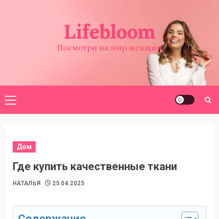
Перейти
к
Lifebloom
содержимому
Посмотри на мир женщин
Основное
меню
Дом
Где купить качественные ткани
НАТАЛЬЯ
25.04.2025