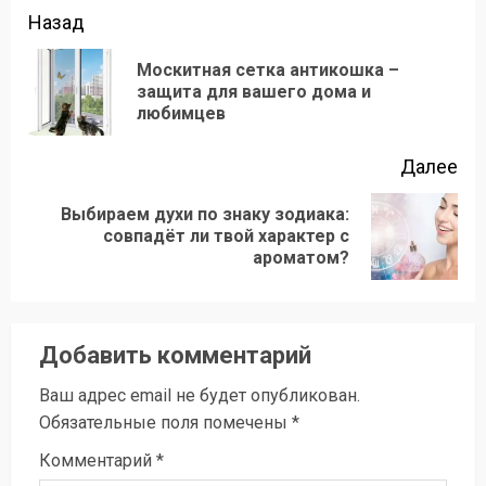
Продолжить
Назад
чтение
Москитная сетка антикошка –
Пр
защита для вашего дома и
любимцев
зап
Далее
Выбираем духи по знаку зодиака:
Следующая
совпадёт ли твой характер с
ароматом?
запись:
Добавить комментарий
Ваш адрес email не будет опубликован.
Обязательные поля помечены
*
Комментарий
*