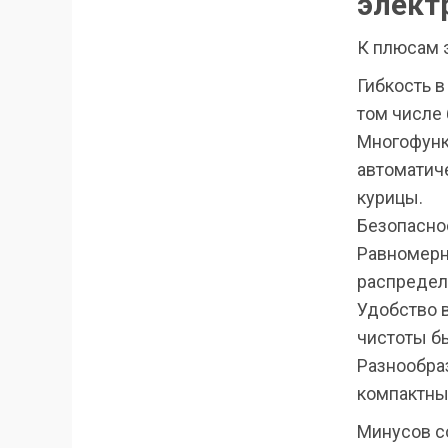
элект
К плюсам э
Гибкость в
том числе 
Многофунк
автоматич
курицы.
Безопаснос
Равномерн
распредел
Удобство 
чистоты б
Разнообра
компактны
Минусов с