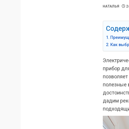
НАТАЛЬЯ
2
Содер
Преимущ
Как выб
Электриче
прибор для
позволяет 
полезные 
достоинств
дадим рек
подходящи