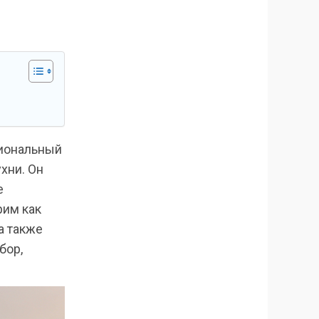
циональный
хни. Он
е
рим как
а также
бор,