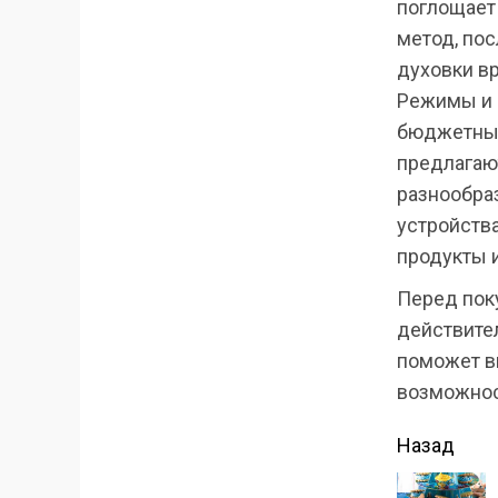
поглощает
метод, пос
духовки в
Режимы и 
бюджетных
предлагаю
разнообра
устройства
продукты 
Перед пок
действител
поможет в
возможнос
Прод
Назад
чтени