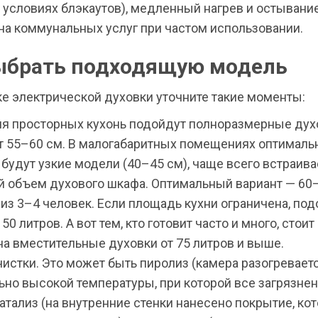
 условиях блэкаутов), медленный нагрев и остывание
на коммунальных услуг при частом использовании.
ыбрать подходящую модель
ке электрической духовки уточните такие моменты:
ля просторных кухонь подойдут полноразмерные дух
т 55–60 см. В малогабаритных помещениях оптимал
будут узкие модели (40–45 см), чаще всего встраив
й объем духового шкафа. Оптимальный вариант — 60
из 3–4 человек. Если площадь кухни ограничена, по
50 литров. А вот тем, кто готовит часто и много, стоит
а вместительные духовки от 75 литров и выше.
истки. Это может быть пиролиз (камера разогревает
ьно высокой температуры, при которой все загрязне
катализ (на внутренние стенки нанесено покрытие, ко