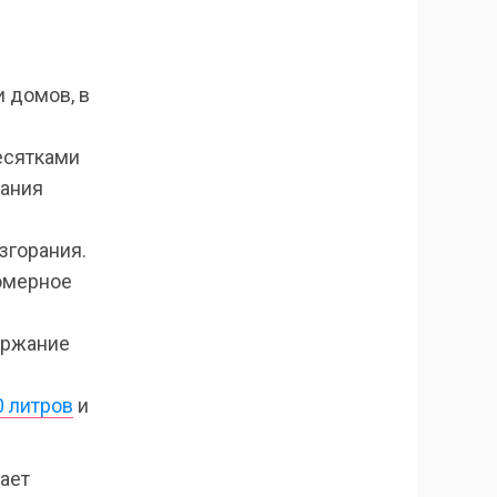
и домов, в
есятками
кания
згорания.
омерное
ержание
0 литров
и
ает