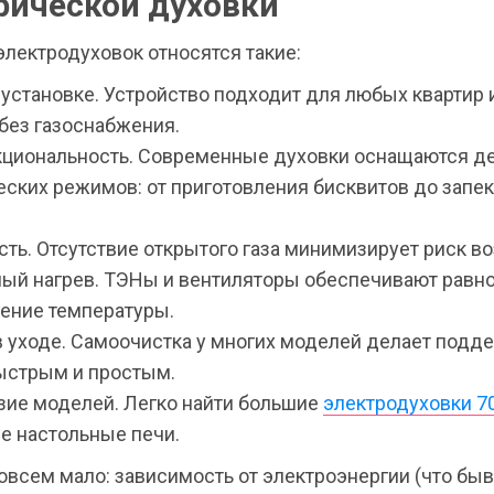
рической духовки
лектродуховок относятся такие:
 установке. Устройство подходит для любых квартир 
без газоснабжения.
циональность. Современные духовки оснащаются д
еских режимов: от приготовления бисквитов до запе
ть. Отсутствие открытого газа минимизирует риск во
ый нагрев. ТЭНы и вентиляторы обеспечивают равн
ение температуры.
в уходе. Самоочистка у многих моделей делает подд
ыстрым и простым.
зие моделей. Легко найти большие
электродуховки 7
е настольные печи.
овсем мало: зависимость от электроэнергии (что быв