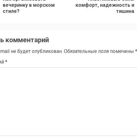
Предыдущая
Следующая
вечеринку в морском
комфорт, надежность и
стиле?
тишина
запись:
запись:
ь комментарий
mail не будет опубликован.
Обязательные поля помечены
ий
*