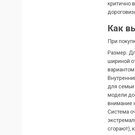
критично в
дороговиз
Как в
При покуп
Размер. Д
шириной о
вариантом 
Внутренни
для семьи 
модели до 
внимание н
Система оч
экстремал
сгорают), 