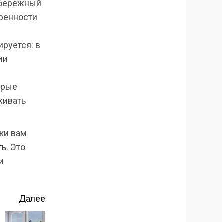
— бережный
тренности
руется: в
ии
орые
живать
ки вам
ь. Это
и
Далее