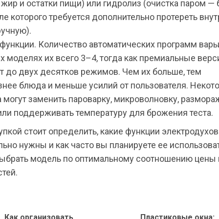
 жир и остатки пищи) или гидролиз (очистка паром 
ле которого требуется дополнительно протереть вну
ручную).
функции. Количество автоматических программ варьи
 моделях их всего 3–4, тогда как премиальные верс
т до двух десятков режимов. Чем их больше, тем
знее блюда и меньше усилий от пользователя. Некот
 могут заменить пароварку, микроволновку, размора
или поддерживать температуру для брожения теста.
упкой стоит определить, какие функции электродухов
ьно нужны и как часто вы планируете ее использоват
ыбрать модель по оптимальному соотношению цены 
тей.
олжить
е
Как организовать
Пластиковые окна: