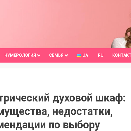
НУМЕРОЛОГИЯ
СЕМЬЯ
UA
RU
КОНТАК
трический духовой шкаф:
мущества, недостатки,
мендации по выбору