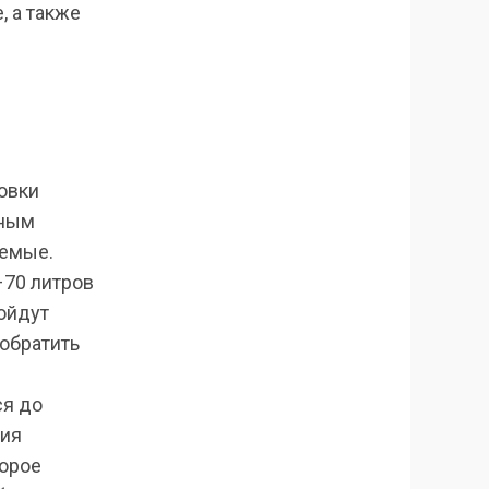
, а также
овки
ьным
аемые.
–70 литров
дойдут
 обратить
ся до
ния
торое