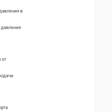
давления в
 давления
 от
подачи
орта