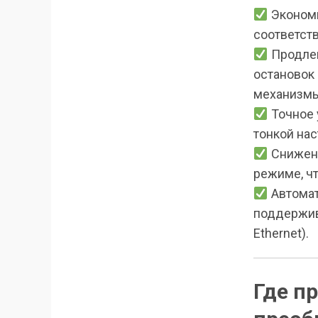
Экономи
соответст
Продлен
остановок
механизмы
Точное 
тонкой на
Снижени
режиме, чт
Автомат
поддержив
Ethernet).
Где п