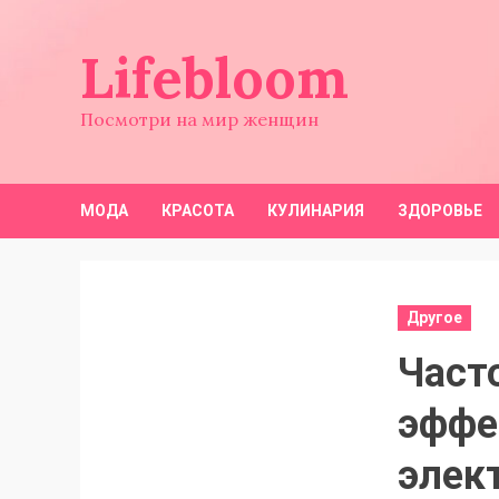
Перейти
к
Lifebloom
содержимому
Посмотри на мир женщин
МОДА
КРАСОТА
КУЛИНАРИЯ
ЗДОРОВЬЕ
Другое
Част
эффе
элек