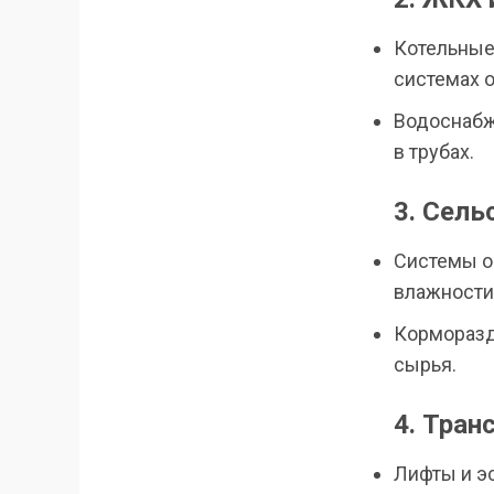
Котельные
системах 
Водоснабж
в трубах.
3. Сель
Системы о
влажности
Корморазд
сырья.
4. Тран
Лифты и э