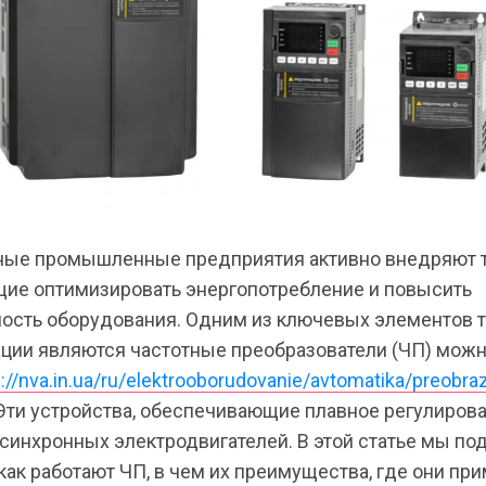
ые промышленные предприятия активно внедряют т
ие оптимизировать энергопотребление и повысить
ость оборудования. Одним из ключевых элементов 
ции являются частотные преобразователи (ЧП) можн
://nva.in.ua/ru/elektrooborudovanie/avtomatika/preobraz
 Эти устройства, обеспечивающие плавное регулиров
синхронных электродвигателей. В этой статье мы по
как работают ЧП, в чем их преимущества, где они пр