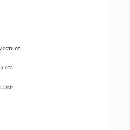
мости от
шного
ровки