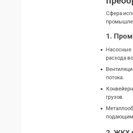
преоб
Сфера исп
промышлен
1. Про
Насосные 
расхода в
Вентиляци
потока.
Конвейерн
грузов.
Металлооб
подающим
2. ЖКХ 