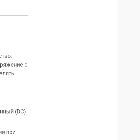
ство,
пряжение с
авлять
нный (DC)
ия при