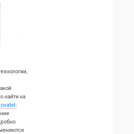
ехнологии,
такой
о найти на
ovatel-
ание
дробно
именяются