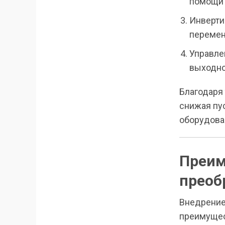
помощи 
Инверти
переменн
Управле
выходно
Благодаря
снижая пус
оборудова
Преим
преоб
Внедрение
преимущес