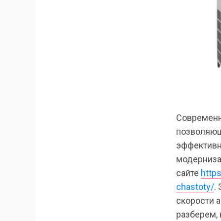
Современн
позволяющ
эффективн
модерниза
сайте
https
chastoty/
.
скорости а
разберем, 