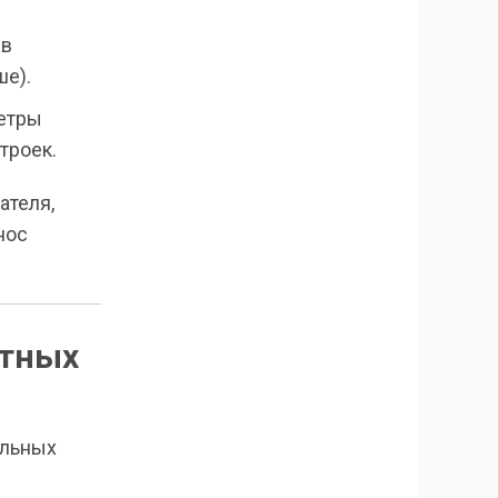
 в
ше).
метры
троек.
ателя,
нос
отных
ельных