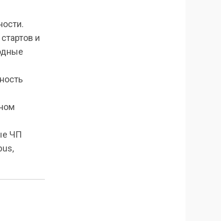
ности.
стартов и
водные
ность
ьном
ые ЧП
us,