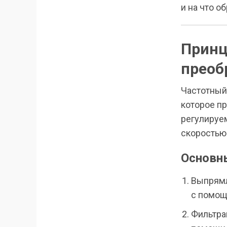
и на что о
Принц
преоб
Частотный
которое пр
регулируем
скоростью
Основн
Выпрямл
с помощ
Фильтра