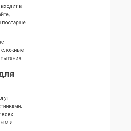
 входит в
йте,
й постарше
ые
е сложные
спытания.
для
огут
стниками.
т всех
вым и