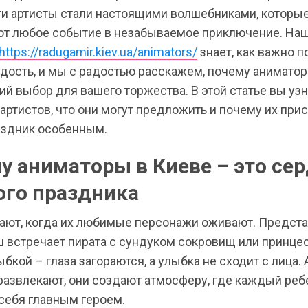
ти артисты стали настоящими волшебниками, которы
т любое событие в незабываемое приключение. На
https://radugamir.kiev.ua/animators/
знает, как важно п
адость, и мы с радостью расскажем, почему анимато
ий выбор для вашего торжества. В этой статье вы узн
артистов, что они могут предложить и почему их при
аздник особенным.
у аниматоры в Киеве – это се
ого праздника
ают, когда их любимые персонажи оживают. Представ
 встречает пирата с сундуком сокровищ или принцес
бкой – глаза загораются, а улыбка не сходит с лица
 развлекают, они создают атмосферу, где каждый реб
себя главным героем.