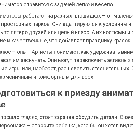
 аниматор справится с задачей легко и весело.
ниматоры работают на разных площадках – от малень
 просторных парков. Они адаптируются к условиям и
дь то пятеро друзей или целый класс. А их костюмы и
ие и качественные, что добавляет празднику красок.
плюс – опыт. Артисты понимают, как удерживать вни
давая им заскучать. Они могут переключить активны
ые игры или, наоборот, расшевелить стеснительных. 
гармоничным и комфортным для всех.
одготовиться к приезду анима
ве
прошло гладко, стоит заранее обсудить детали. Снач
ерсонажа – спросите ребенка, кого бы он хотел виде