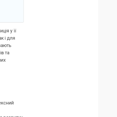
ція у її
к і для
вають
ів та
мих
ексний