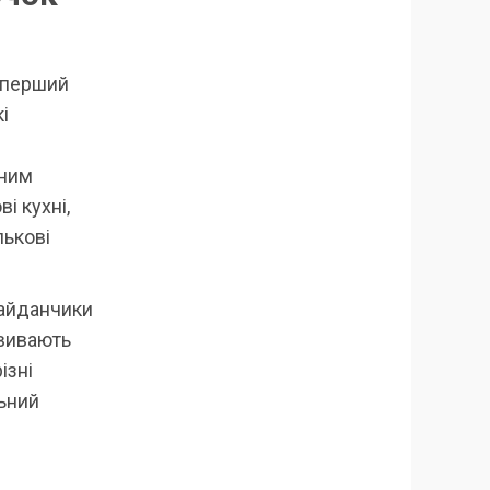
а перший
і
шним
ові кухні,
лькові
майданчики
звивають
ізні
льний
.