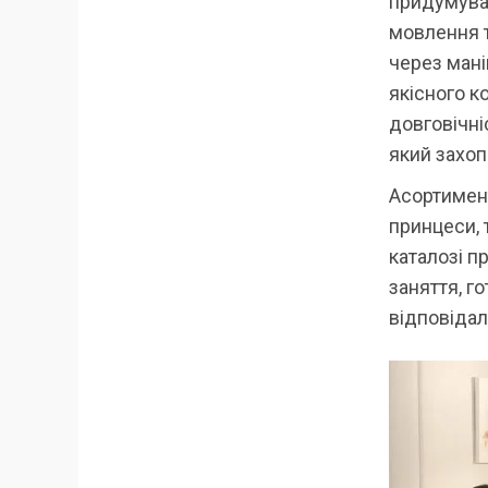
придумуват
мовлення т
через мані
якісного к
довговічні
який захоп
Асортимент
принцеси, 
каталозі пр
заняття, г
відповідал