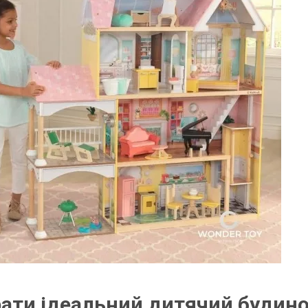
рати ідеальний дитячий будин