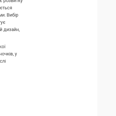
є розвитку
юється
ми. Вибір
тує
й дизайн,
кої
очків, у
слі