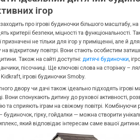
ктивних ігор
заходить про ігрові будиночки більшого масштабу, н
ять критерії безпеки, міцності та функціональності. Так
ї призначені не тільки для ігор у приміщенні, але й для
 на відкритому повітрі. Вони стають особистим зати
итини. Також на сайті доступні:
дитячі будиночки
, ігр
данчики, пісочниці. Ще ключові слова на сторінку – ля
Kidkraft, ігрові будиночки Smoby.
ного двору чи дачі також ідеально підходять ігрові 
ці. Вони спонукають дитину до рухової активності, ро
ю та сприяють іграм на свіжому повітрі. Комбінуючи р
 будиночок, гірку, гойдалки — можна створити уніка
мплекс, який відповідає інтересам саме вашої дитини