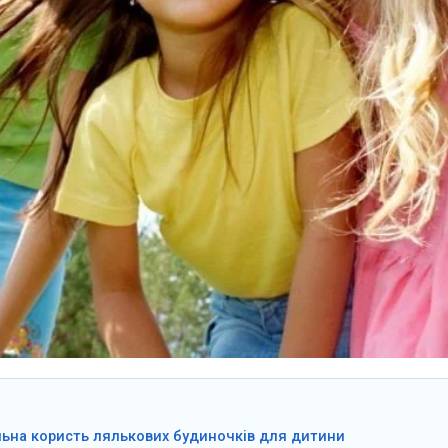
ьна користь лялькових будиночків для дитини