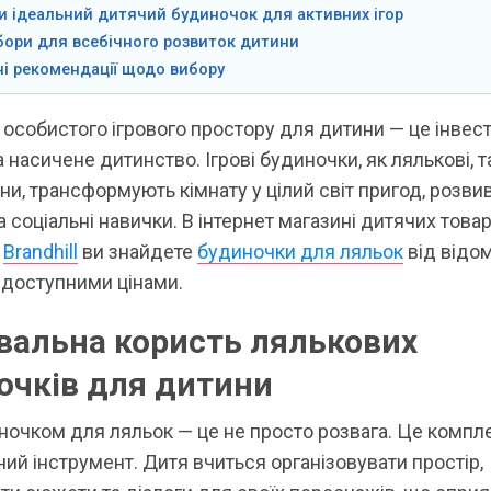
и ідеальний дитячий будиночок для активних ігор
абори для всебічного розвиток дитини
і рекомендації щодо вибору
особистого ігрового простору для дитини — це інвести
 насичене дитинство. Ігрові будиночки, як лялькові, та
ни, трансформують кімнату у цілий світ пригод, розви
а соціальні навички. В інтернет магазині дитячих товар
в
Brandhill
ви знайдете
будиночки для ляльок
від відо
 доступними цінами.
вальна користь лялькових
очків для дитини
иночком для ляльок — це не просто розвага. Це компл
ий інструмент. Дитя вчиться організовувати простір,