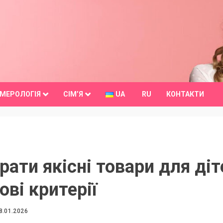
МЕРОЛОГІЯ
СІМ’Я
UA
RU
КОНТАКТИ
рати якісні товари для діт
ві критерії
8.01.2026