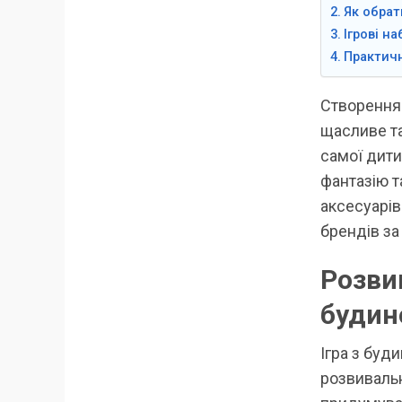
Як обрат
Ігрові н
Практичн
Створення 
щасливе та
самої дити
фантазію т
аксесуарі
брендів за
Розви
будин
Ігра з буд
розвивальн