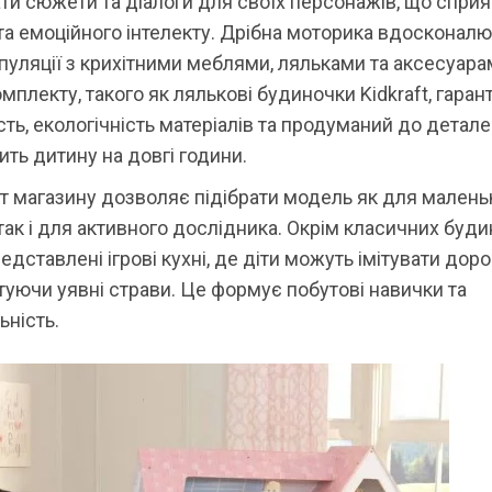
и сюжети та діалоги для своїх персонажів, що сприя
а емоційного інтелекту. Дрібна моторика вдосконал
пуляції з крихітними меблями, ляльками та аксесуара
омплекту, такого як лялькові будиночки Kidkraft, гаран
сть, екологічність матеріалів та продуманий до детале
ить дитину на довгі години.
 магазину дозволяє підібрати модель як для малень
так і для активного дослідника. Окрім класичних будин
едставлені ігрові кухні, де діти можуть імітувати доро
отуючи уявні страви. Це формує побутові навички та
ьність.