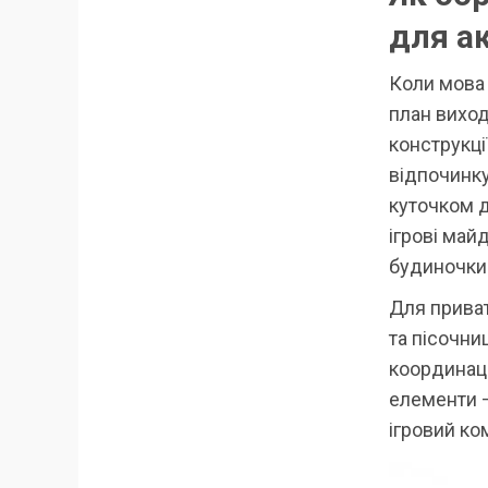
для а
Коли мова 
план виход
конструкці
відпочинку
куточком д
ігрові май
будиночки 
Для приват
та пісочни
координаці
елементи —
ігровий ко