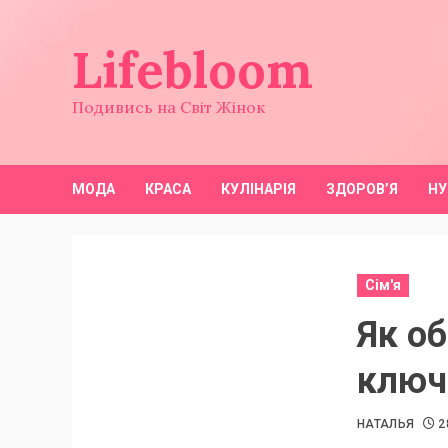
Перейти
до
Lifebloom
вмісту
Подивись на Світ Жінок
МОДА
КРАСА
КУЛІНАРІЯ
ЗДОРОВ’Я
НУ
Сім'я
Як об
ключо
НАТАЛЬЯ
2