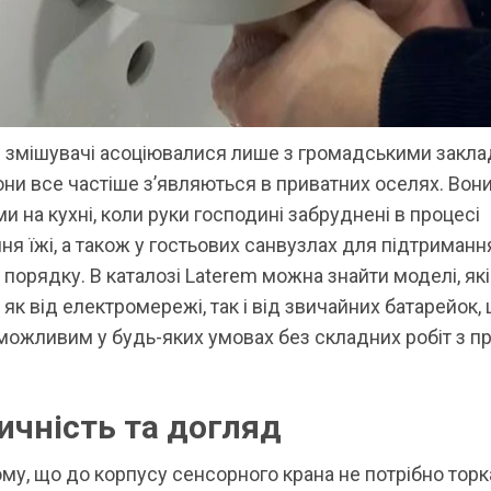
і змішувачі асоціювалися лише з громадськими закла
они все частіше з’являються в приватних оселях. Вони
и на кухні, коли руки господині забруднені в процесі
ня їжі, а також у гостьових санвузлах для підтриманн
 порядку. В каталозі Laterem можна знайти моделі, які
як від електромережі, так і від звичайних батарейок,
можливим у будь-яких умовах без складних робіт з 
ичність та догляд
му, що до корпусу сенсорного крана не потрібно тор