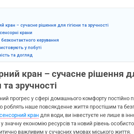
й кран – сучасне рішення для гігієни та зручності
сенсорні крани
 безконтактного керування
истовують у побуті
ість та догляд
рний кран – сучасне рішення д
и та зручності
ний прогрес у сфері домашнього комфорту постійно 
що роблять наше повсякденне життя простішим та без
сенсорний кран
для води, ви інвестуєте не лише в ін
 у значну економію ресурсів та новий рівень особистої 
итично важливим у сучасних умовах міського життя.