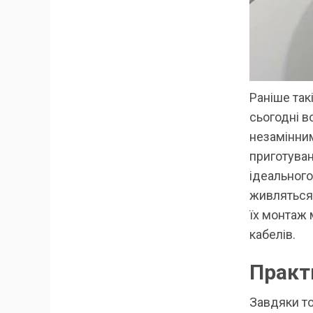
Раніше так
сьогодні в
незамінним
приготуван
ідеального
живляться 
їх монтаж 
кабелів.
Практ
Завдяки то