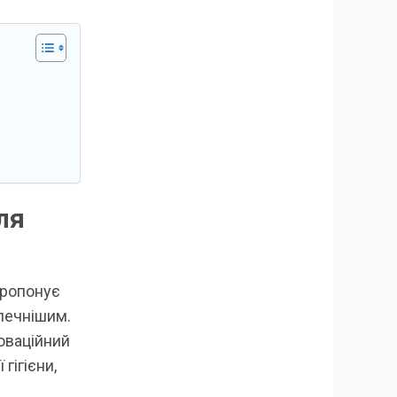
ля
пропонує
печнішим.
новаційний
гігієни,