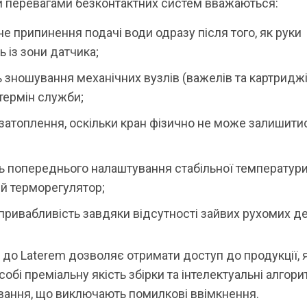
 перевагами безконтактних систем вважаються:
е припинення подачі води одразу після того, як руки
 із зони датчика;
ь зношування механічних вузлів (важелів та картриджі
термін служби;
 затоплення, оскільки кран фізично не може залишити
ь попереднього налаштування стабільної температур
й терморегулятор;
привабливість завдяки відсутності зайвих рухомих д
до Laterem дозволяє отримати доступ до продукції, 
собі преміальну якість збірки та інтелектуальні алгор
вання, що виключають помилкові ввімкнення.