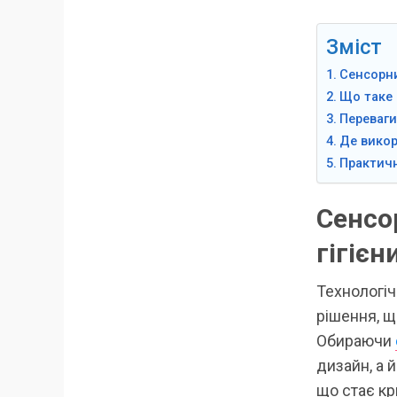
Зміст
Сенсорни
Що таке 
Переваги
Де викор
Практичн
Сенсо
гігієн
Технологіч
рішення, 
Обираючи
дизайн, а й
що стає кр