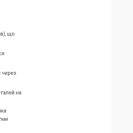
в), що
ся
и через
еталей на
яка
итми