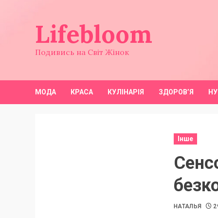
Перейти
до
Lifebloom
вмісту
Подивись на Світ Жінок
МОДА
КРАСА
КУЛІНАРІЯ
ЗДОРОВ’Я
НУ
Інше
Сенсо
безк
НАТАЛЬЯ
2