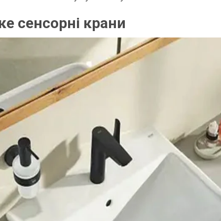
ке сенсорні крани