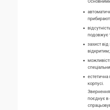
Основними
автоматичн
прибирають
відсутніст
подовжує 
захист від
відкритим;
можливіст
спеціальни
естетична 
корпусі.
Звернення 
поєднує в 
спрацьову