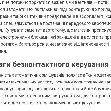
ут не потрібно торкатися важелів чи вентилів — потік
ся автоматично, як тільки ви підносите руки до прила
разки такої сантехніки представлені в асортименті ко
яка спеціалізується на постачанні передового європей
. Купувати саме тут варто тому, що магазин пропонує
електронними блоками, які захищені від вологи та п
протягом багатьох років, незалежно від інтенсивності
ння.
аги безконтактного керування
нність автоматичних змішувачів полягає в їхній здатно
ати максимальну чистоту, оскільки користувач не за
а корпусі приладу, оскільки не торкається його брудни
 такі системи є ідеальним інструментом для контролю
озитивно позначається на комунальних рахунках.