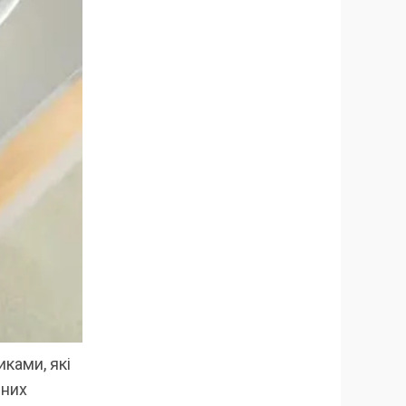
ками, які
йних