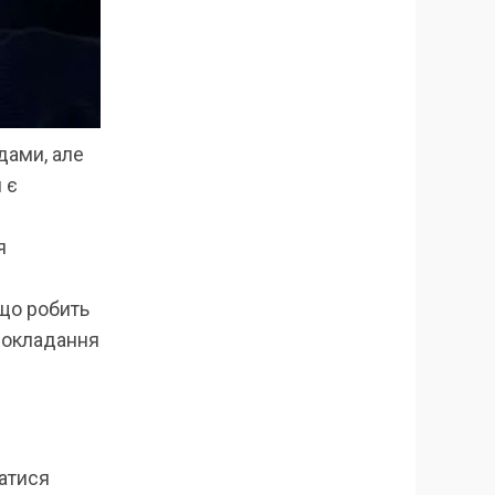
дами, але
 є
я
 що робить
прокладання
катися