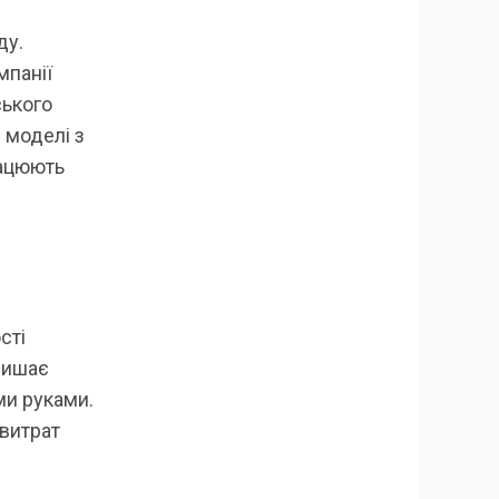
ду.
мпанії
ського
 моделі з
рацюють
сті
лишає
ми руками.
 витрат