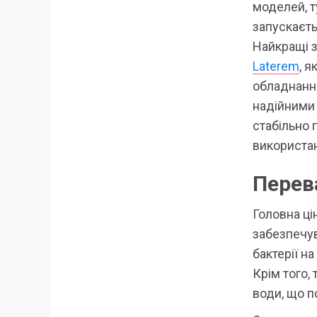
моделей, т
запускаєть
Найкращі з
Laterem
, 
обладнання
надійними 
стабільно 
використа
Перев
Головна ці
забезпечув
бактерії н
Крім того,
води, що п