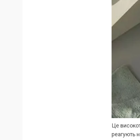
Це високот
реагують на