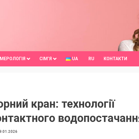
МЕРОЛОГІЯ
СІМ’Я
UA
RU
КОНТАКТИ
рний кран: технології
онтактного водопостачанн
9.01.2026