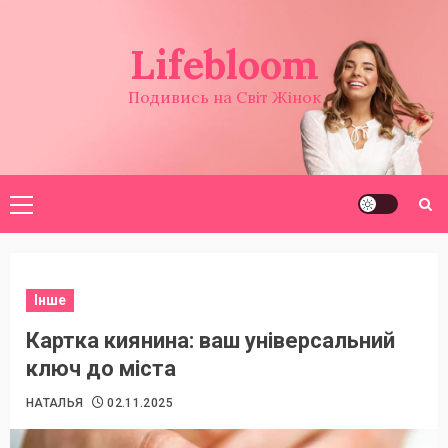
Перейти
до
Lifebloom
вмісту
Подивись на Світ Жінок
Головне
меню
Інше
Картка киянина: ваш універсальний
ключ до міста
НАТАЛЬЯ
02.11.2025