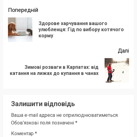
Продовжити
Попередній
читання
Здорове харчування вашого
По
улюбленця: Гід по вибору котячого
корму
зап
Далі
Зимові розваги в Карпатах: від
Наступний
катання на лижах до купання в чанах
запис:
Залишити відповідь
Ваша e-mail адреса не оприлюднюватиметься.
Обов’язкові поля позначені
*
Коментар
*