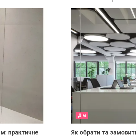
Дім
ом: практичне
Як обрати та замовити