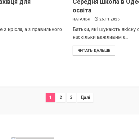
ахівця для
Середня школа в Одес
освіта
НАТАЛЬЯ
26.11.2025
 з крісла, а з правильного
Батьки, які шукають якісну 
наскільки важливим є...
ЧИТАТЬ ДАЛЬШЕ
Пагінація
1
2
3
Далі
записів