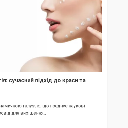
я: сучасний підхід до краси та
инамичною галуззю, що поєднує наукові
свід для вирішення...