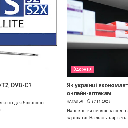
Здоров'я
/T2, DVB-C?
Як українці економля
онлайн-аптекам
НАТАЛЬЯ
27.11.2025
кості для більшості
..
Напевно ви неодноразово ві
зарплатні. На жаль, вартість 