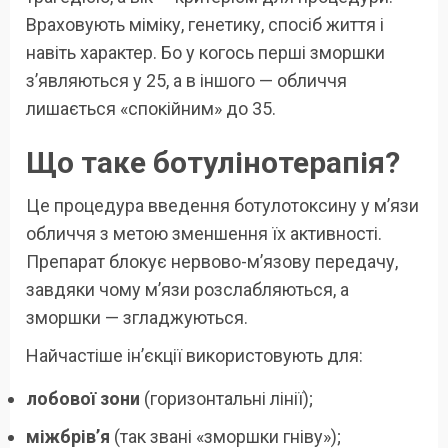
Враховують міміку, генетику, спосіб життя і
навіть характер. Бо у когось перші зморшки
з’являються у 25, а в іншого — обличчя
лишається «спокійним» до 35.
Що таке ботулінотерапія?
Це процедура введення ботулотоксину у м’язи
обличчя з метою зменшення їх активності.
Препарат блокує нервово-м’язову передачу,
завдяки чому м’язи розслабляються, а
зморшки — згладжуються.
Найчастіше ін’єкції використовують для:
лобової зони
(горизонтальні лінії);
міжбрів’я
(так звані «зморшки гніву»);