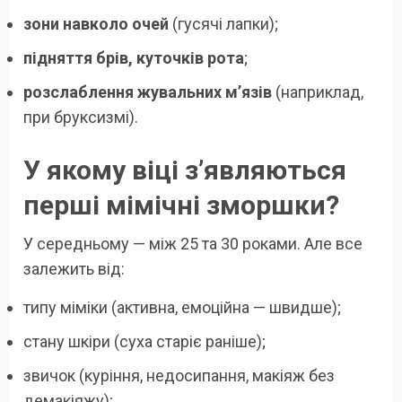
зони навколо очей
(гусячі лапки);
підняття брів, куточків рота
;
розслаблення жувальних м’язів
(наприклад,
при бруксизмі).
У якому віці з’являються
перші мімічні зморшки?
У середньому — між 25 та 30 роками. Але все
залежить від:
типу міміки (активна, емоційна — швидше);
стану шкіри (суха старіє раніше);
звичок (куріння, недосипання, макіяж без
демакіяжу);