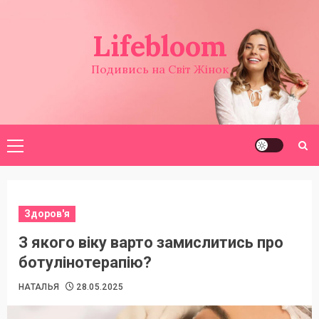
Перейти
до
Lifebloom
вмісту
Подивись на Світ Жінок
Головне
меню
Здоров'я
З якого віку варто замислитись про
ботулінотерапію?
НАТАЛЬЯ
28.05.2025