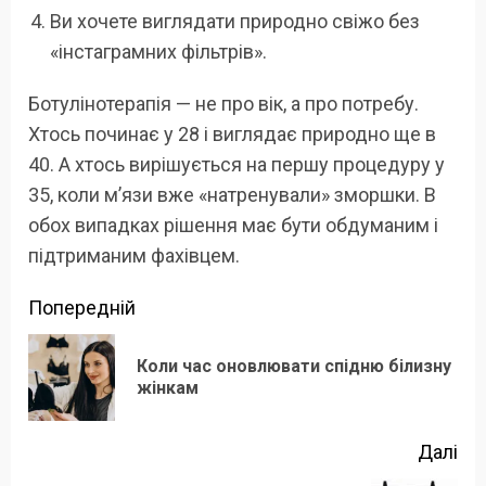
Ви хочете виглядати природно свіжо без
«інстаграмних фільтрів».
Ботулінотерапія — не про вік, а про потребу.
Хтось починає у 28 і виглядає природно ще в
40. А хтось вирішується на першу процедуру у
35, коли м’язи вже «натренували» зморшки. В
обох випадках рішення має бути обдуманим і
підтриманим фахівцем.
Продовжити
Попередній
читання
Коли час оновлювати спідню білизну
По
жінкам
зап
Далі