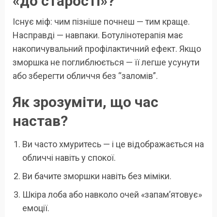
«до старості»?
Існує міф: чим пізніше почнеш — тим краще.
Насправді — навпаки. Ботулінотерапія має
накопичувальний профілактичний ефект. Якщо
зморшка не поглиблюється — її легше усунути
або зберегти обличчя без “заломів”.
Як зрозуміти, що час
настав?
Ви часто хмуритесь — і це відображається на
обличчі навіть у спокої.
Ви бачите зморшки навіть без міміки.
Шкіра лоба або навколо очей «запам’ятовує»
емоції.