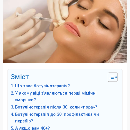
Зміст
Що таке ботулінотерапія?
У якому віці з’являються перші мімічні
зморшки?
Ботулінотерапія після 30: коли «пора»?
Ботулінотерапія до 30: профілактика чи
перебір?
А якщо вам 40+?