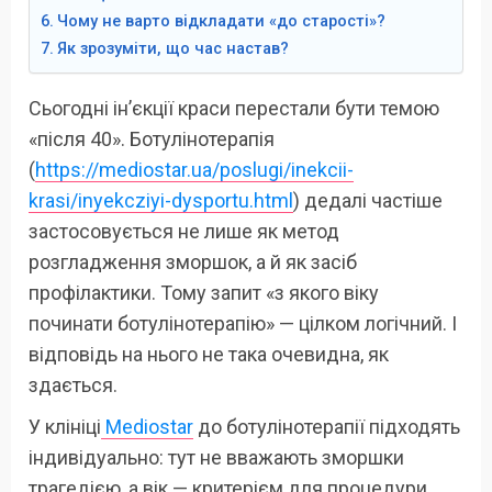
Чому не варто відкладати «до старості»?
Як зрозуміти, що час настав?
Сьогодні ін’єкції краси перестали бути темою
«після 40». Ботулінотерапія
(
https://mediostar.ua/poslugi/inekcii-
krasi/inyekcziyi-dysportu.html
) дедалі частіше
застосовується не лише як метод
розгладження зморшок, а й як засіб
профілактики. Тому запит «з якого віку
починати ботулінотерапію» — цілком логічний. І
відповідь на нього не така очевидна, як
здається.
У клініці
Mediostar
до ботулінотерапії підходять
індивідуально: тут не вважають зморшки
трагедією, а вік — критерієм для процедури.