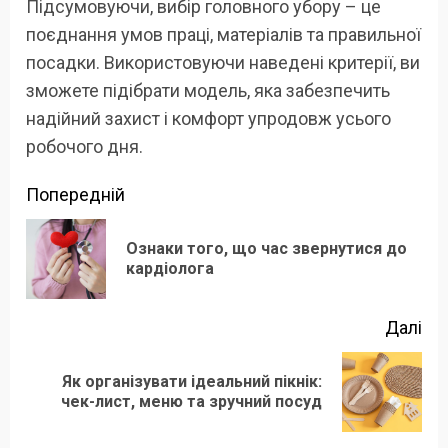
Підсумовуючи, вибір головного убору – це
поєднання умов праці, матеріалів та правильної
посадки. Використовуючи наведені критерії, ви
зможете підібрати модель, яка забезпечить
надійний захист і комфорт упродовж усього
робочого дня.
Продовжити
Попередній
читання
Ознаки того, що час звернутися до
По
кардіолога
зап
Далі
Як організувати ідеальний пікнік:
Наступний
чек-лист, меню та зручний посуд
запис: