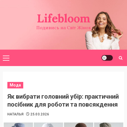
Перейти
до
Lifebloom
вмісту
Подивись на Світ Жінок
Головне
меню
Мода
Як вибрати головний убір: практичний
посібник для роботи та повсякдення
НАТАЛЬЯ
25.03.2026