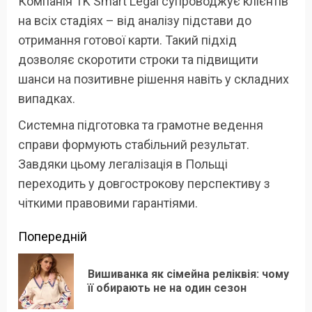
Компанія TK Smart Legal супроводжує клієнтів
на всіх стадіях – від аналізу підстави до
отримання готової карти. Такий підхід
дозволяє скоротити строки та підвищити
шанси на позитивне рішення навіть у складних
випадках.
Системна підготовка та грамотне ведення
справи формують стабільний результат.
Завдяки цьому легалізація в Польщі
переходить у довгострокову перспективу з
чіткими правовими гарантіями.
Продовжити
Попередній
читання
Вишиванка як сімейна реліквія: чому
По
її обирають не на один сезон
зап