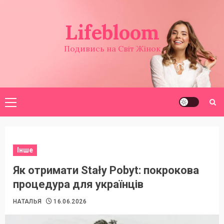
Перейти
до
Lifebloom
вмісту
Подивись на Світ Жінок
Головне
меню
Інше
Як отримати Stały Pobyt: покрокова
процедура для українців
НАТАЛЬЯ
16.06.2026