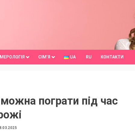
МЕРОЛОГІЯ
СІМ’Я
UA
RU
КОНТАКТИ
 можна пограти під час
рожі
8.03.2025