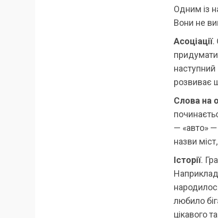
Одним із н
Вони не ви
Асоціації
.
придумати 
наступний м
розвиває ш
Слова на 
починаєтьс
— «авто» —
назви міст,
Історії
. Гр
Наприклад,
народилос
любило біг
цікавого т