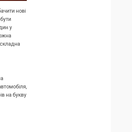
ачити нові
 бути
дин у
можна
и складна
на
автомобіля,
ів на букву