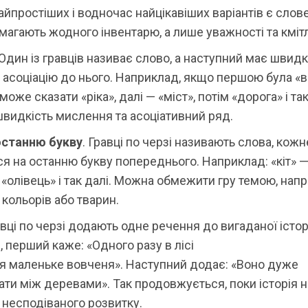
айпростіших і водночас найцікавіших варіантів є словес
магають жодного інвентарю, а лише уважності та кмітл
 Один із гравців називає слово, а наступний має швид
асоціацію до нього. Наприклад, якщо першою була «в
оже сказати «ріка», далі — «міст», потім «дорога» і так
видкість мислення та асоціативний ряд.
останню букву
. Гравці по черзі називають слова, кожн
я на останню букву попереднього. Наприклад: «кіт» 
 «олівець» і так далі. Можна обмежити гру темою, нап
 кольорів або тварин.
авці по черзі додають одне речення до вигаданої історі
 перший каже: «Одного разу в лісі
я маленьке вовченя». Наступний додає: «Воно дуже
ати між деревами». Так продовжується, поки історія 
а несподіваного розвитку.