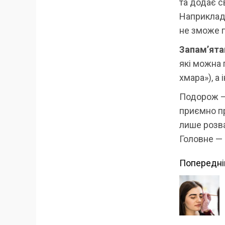
та додає с
Наприклад:
не зможе п
Запам’ята
які можна 
хмара»), а 
Подорож — 
приємно п
лише розва
Головне — 
Прод
Попередні
читан