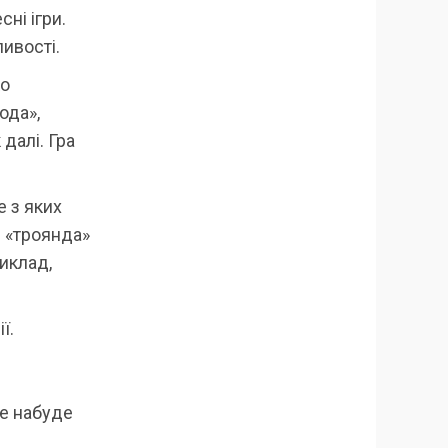
ні ігри.
ивості.
ко
ода»,
 далі. Гра
е з яких
— «троянда»
риклад,
ї.
не набуде