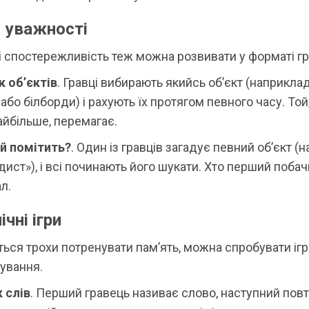
я уважності
і спостережливість теж можна розвивати у форматі гр
к об’єктів
. Гравці вибирають якийсь об’єкт (наприклад
 або білборди) і рахують їх протягом певного часу. Той,
айбільше, перемагає.
й помітить?
. Один із гравців загадує певний об’єкт (
ист»), і всі починають його шукати. Хто перший побач
л.
чні ігри
ься трохи потренувати пам’ять, можна спробувати ігр
ування.
 слів
. Перший гравець називає слово, наступний пов