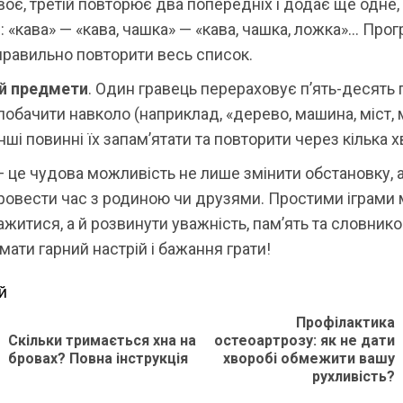
воє, третій повторює два попередніх і додає ще одне, і
 «кава» — «кава, чашка» — «кава, чашка, ложка»… Прогр
равильно повторити весь список.
й предмети
. Один гравець перераховує п’ять-десять 
побачити навколо (наприклад, «дерево, машина, міст, 
інші повинні їх запам’ятати та повторити через кілька 
це чудова можливість не лише змінити обстановку, а
ровести час з родиною чи друзями. Простими іграми
житися, а й розвинути уважність, пам’ять та словнико
мати гарний настрій і бажання грати!
овжити
й
Профілактика
ня
Скільки тримається хна на
остеоартрозу: як не дати
Попередній
Наступний
бровах? Повна інструкція
хворобі обмежити вашу
запис:
запис:
рухливість?