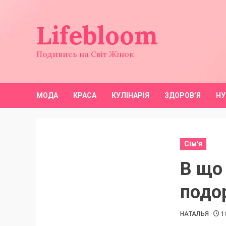
Перейти
до
Lifebloom
вмісту
Подивись на Світ Жінок
МОДА
КРАСА
КУЛІНАРІЯ
ЗДОРОВ’Я
НУ
Сім'я
В що
подо
НАТАЛЬЯ
1