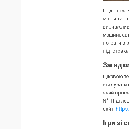
Подорожі —
місця та о
виснажлив
машині, ав
пограти в р
підготовка
Загадки
Цікавою те
вгадувати 
який проїж
N”. Підгле
сайті
https
Ігри зі