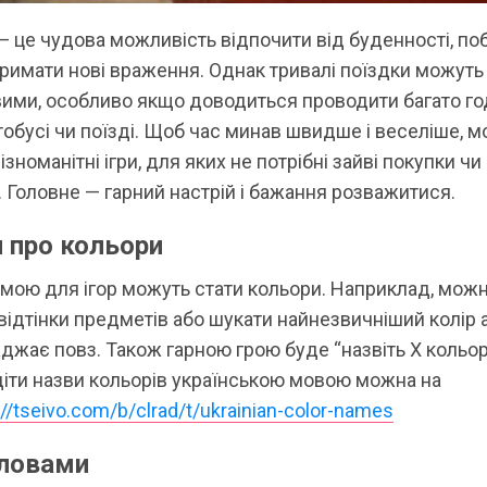
 це чудова можливість відпочити від буденності, поб
тримати нові враження. Однак тривалі поїздки можуть
ими, особливо якщо доводиться проводити багато го
тобусі чи поїзді. Щоб час минав швидше і веселіше, 
ізноманітні ігри, для яких не потрібні зайві покупки ч
. Головне — гарний настрій і бажання розважитися.
 про кольори
мою для ігор можуть стати кольори. Наприклад, мож
відтінки предметів або шукати найнезвичніший колір 
джає повз. Також гарною грою буде “назвіть X кольор
діти назви кольорів українською мовою можна на
://tseivo.com/b/clrad/t/ukrainian-color-names
 словами