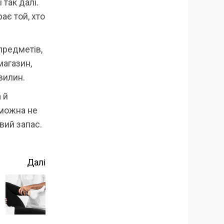
 так далі.
ає той, хто
предметів,
магазин,
хвилин.
 й
 можна не
вий запас.
Далі