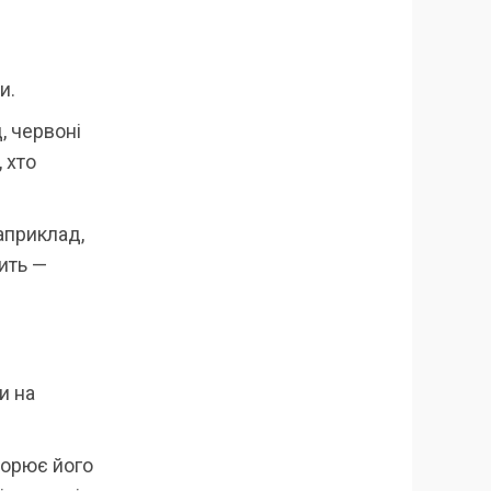
и.
, червоні
 хто
наприклад,
ить —
и на
торює його