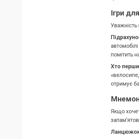
Ігри дл
Уважність 
Підрахуно
автомобілі
помітить н
Хто перши
«велосипед
отримує ба
Мнемоні
Якщо хочет
запам’ятов
Ланцюжок