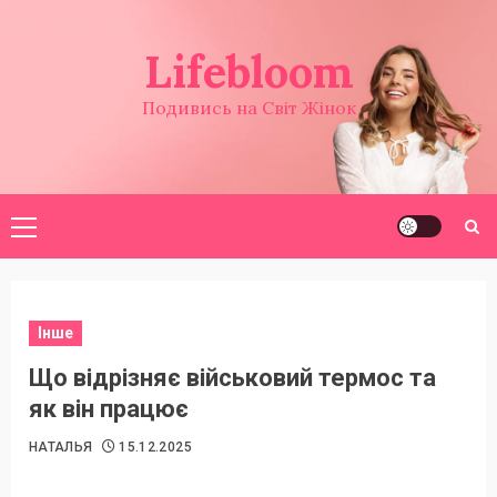
Перейти
до
Lifebloom
вмісту
Подивись на Світ Жінок
Головне
меню
Інше
Що відрізняє військовий термос та
як він працює
НАТАЛЬЯ
15.12.2025