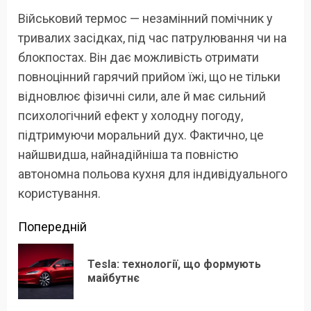
Військовий термос — незамінний помічник у
тривалих засідках, під час патрулювання чи на
блокпостах. Він дає можливість отримати
повноцінний гарячий прийом їжі, що не тільки
відновлює фізичні сили, але й має сильний
психологічний ефект у холодну погоду,
підтримуючи моральний дух. Фактично, це
найшвидша, найнадійніша та повністю
автономна польова кухня для індивідуального
користування.
Продовжити
Попередній
читання
Tesla: технології, що формують
По
майбутнє
зап