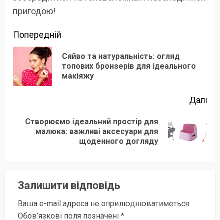
пригодою!
Продовжити
Попередній
читання
Сяйво та натуральність: огляд
По
топових бронзерів для ідеального
макіяжу
зап
Далі
Створюємо ідеальний простір для
Наступний
малюка: важливі аксесуари для
щоденного догляду
запис:
Залишити відповідь
Ваша e-mail адреса не оприлюднюватиметься.
Обов’язкові поля позначені
*