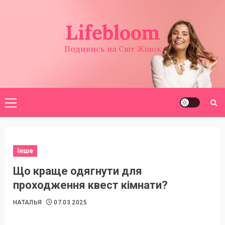
Перейти
до
Lifebloom
вмісту
Подивись на Світ Жінок
Головне
меню
Інше
Що краще одягнути для
проходження квест кімнати?
НАТАЛЬЯ
07.03.2025