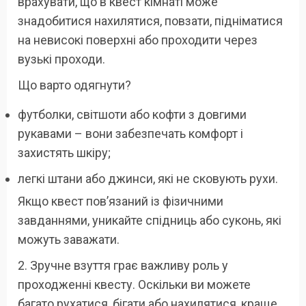
врахувати, що в квест кімнаті може
знадобитися нахилятися, повзати, підніматися
на невисокі поверхні або проходити через
вузькі проходи.
Що варто одягнути?
футболки, світшоти або кофти з довгими
рукавами – вони забезпечать комфорт і
захистять шкіру;
легкі штани або джинси, які не сковують рухи.
Якщо квест пов’язаний із фізичними
завданнями, уникайте спідниць або суконь, які
можуть заважати.
2. Зручне взуття грає важливу роль у
проходженні квесту. Оскільки ви можете
багато рухатися, бігати або нахилятися, краще