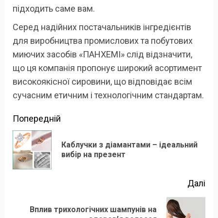
підходить саме вам.
Серед надійних постачальників інгредієнтів
для виробництва промислових та побутових
миючих засобів «ПАНХЕМІ» слід відзначити,
що ця компанія пропонує широкий асортимент
високоякісної сировини, що відповідає всім
сучасним етичним і технологічним стандартам.
Продовжити
Попередній
читання
Каблучки з діамантами – ідеальний
По
вибір на презент
зап
Далі
Вплив трихологічних шампунів на
Наступний