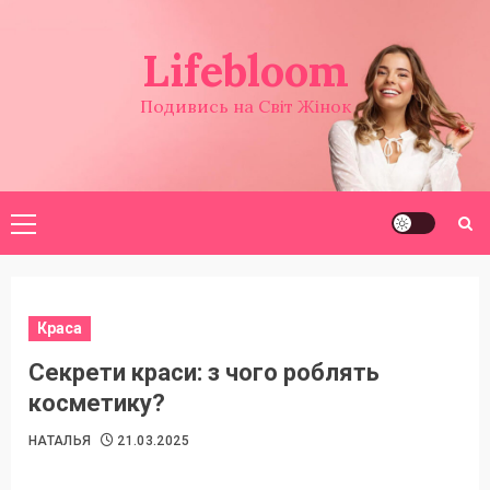
Перейти
до
Lifebloom
вмісту
Подивись на Світ Жінок
Головне
меню
Краса
Секрети краси: з чого роблять
косметику?
НАТАЛЬЯ
21.03.2025