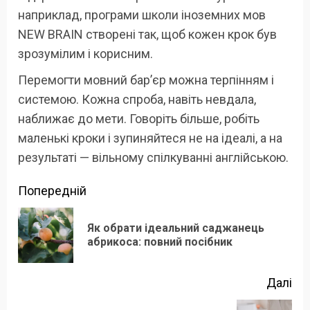
наприклад, програми школи іноземних мов
NEW BRAIN створені так, щоб кожен крок був
зрозумілим і корисним.
Перемогти мовний бар’єр можна терпінням і
системою. Кожна спроба, навіть невдала,
наближає до мети. Говоріть більше, робіть
маленькі кроки і зупиняйтеся не на ідеалі, а на
результаті — вільному спілкуванні англійською.
Продовжити
Попередній
читання
Як обрати ідеальний саджанець
По
абрикоса: повний посібник
зап
Далі