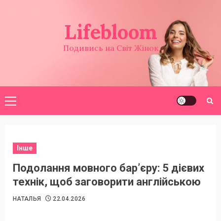
Перейти
до
Lifebloom
вмісту
Подивись на Світ Жінок
Головне
меню
Інше
Подолання мовного бар’єру: 5 дієвих
технік, щоб заговорити англійською
НАТАЛЬЯ
22.04.2026