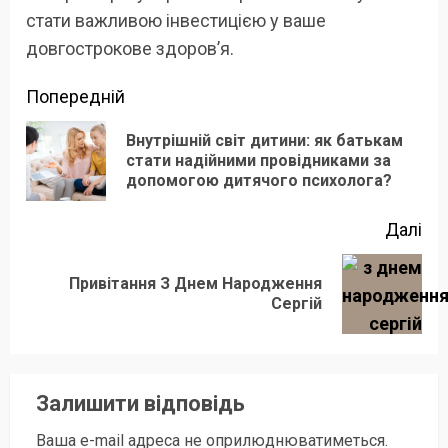
стати важливою інвестицією у ваше
довгострокове здоров’я.
Продовжити
Попередній
читання
Внутрішній світ дитини: як батькам
По
стати надійними провідниками за
допомогою дитячого психолога?
зап
Далі
Привітання З Днем Народження
Наступний
Сергій
запис:
Залишити відповідь
Ваша e-mail адреса не оприлюднюватиметься.