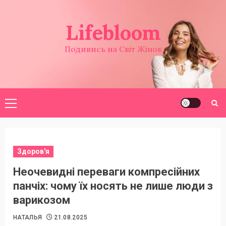
Перейти
до
Lifebloom
вмісту
Подивись на Світ Жінок
Головне
меню
Здоров'я
Неочевидні переваги компресійних
панчіх: чому їх носять не лише люди з
варикозом
НАТАЛЬЯ
21.08.2025