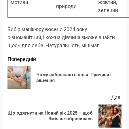
мотиви
жовтий,
природи
зелений
Вибір манікюру восени 2024 року
різноманітний, і кожна дівчина зможе знайти
щось для себе. Натуральність, мінімал
Продовжити
Попередній
читання
Чому набрякають ноги: Причини і
По
рішення
зап
Далі
Що одягнути на Новий рік 2025 – щоб
Наступний
Змія не образилась
запис: