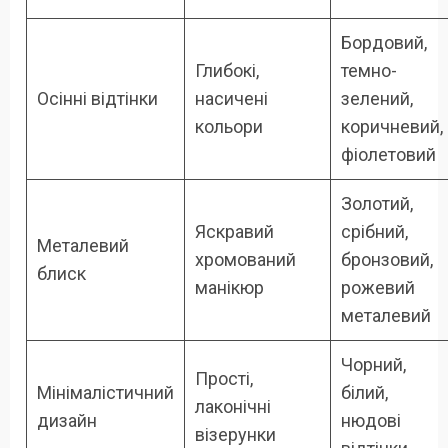
Бордовий,
Глибокі,
темно-
Осінні відтінки
насичені
зелений,
кольори
коричневий,
фіолетовий
Золотий,
Яскравий
срібний,
Металевий
хромований
бронзовий,
блиск
манікюр
рожевий
металевий
Чорний,
Прості,
Мінімалістичний
білий,
лаконічні
дизайн
нюдові
візерунки