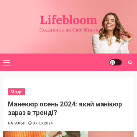
Перейти
до
Lifebloom
вмісту
Подивись на Світ Жінок
Головне
меню
Мода
Манекюр осень 2024: який манікюр
зараз в тренді?
НАТАЛЬЯ
07.10.2024