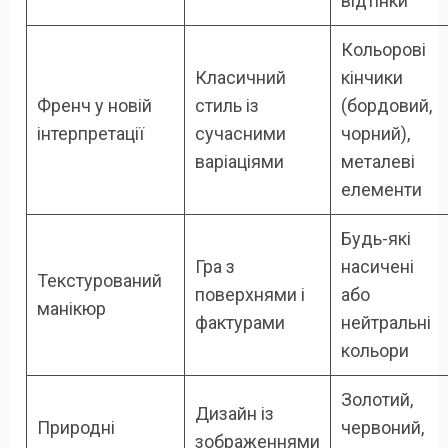
відтінки
Кольорові
Класичний
кінчики
Френч у новій
стиль із
(бордовий,
інтерпретації
сучасними
чорний),
варіаціями
металеві
елементи
Будь-які
Гра з
насичені
Текстурований
поверхнями і
або
манікюр
фактурами
нейтральні
кольори
Золотий,
Дизайн із
Природні
червоний,
зображеннями