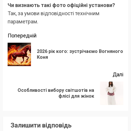
Чи визнають такі фото офіційні установи?
Так, за умови відповідності технічним
параметрам.
Продовжити
Попередній
читання
2026 рік кого: зустрічаємо Вогняного
По
Коня
зап
Далі
Особливості вибору світшотів на
Наступний
флісі для жінок
запис:
Залишити відповідь