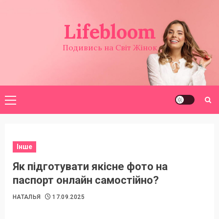
Перейти
до
Lifebloom
вмісту
Подивись на Світ Жінок
Головне
меню
Інше
Як підготувати якісне фото на
паспорт онлайн самостійно?
НАТАЛЬЯ
17.09.2025