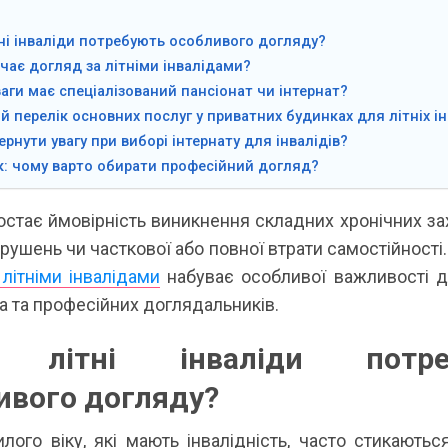
ні інваліди потребують особливого догляду?
ає догляд за літніми інвалідами?
ваги має спеціалізований пансіонат чи інтернат?
й перелік основних послуг у приватних будинках для літніх ін
ернути увагу при виборі інтернату для інвалідів?
: чому варто обирати професійний догляд?
остає ймовірність виникнення складних хронічних з
рушень чи часткової або повної втрати самостійності
літніми інвалідами
набуває особливої важливості д
а та професійних доглядальників.
 літні інваліди потре
ивого догляду?
лого віку, які мають інвалідність, часто стикаютьс