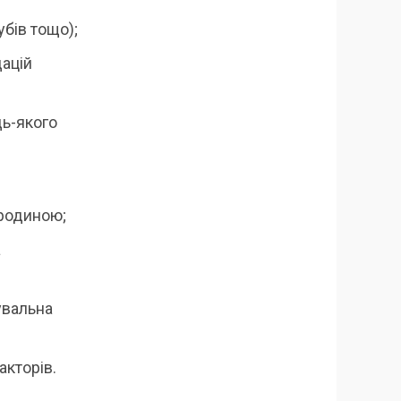
убів тощо);
дацій
дь-якого
 родиною;
а
увальна
акторів.