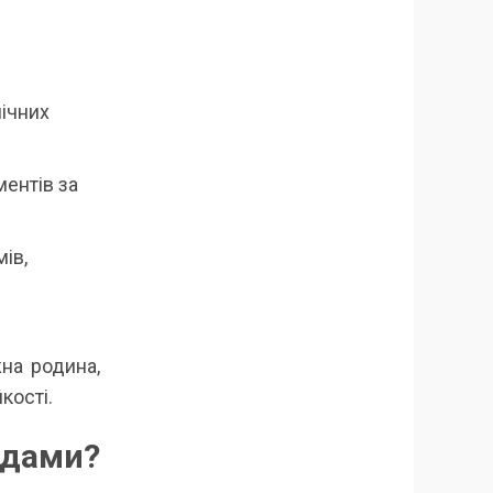
нічних
ентів за
ів,
на родина,
кості.
ідами?