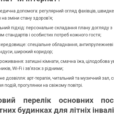
едична допомога: регулярний огляд фахівців, швидке
 на зміни стану здоров’я;
ьний підхід: персональне складання плану догляду з
м стандартів і особистих потреб кожного гостя;
середовище: спеціальне обладнання, антипрулежневі 
андуси, широкий коридор;
оживання: затишні кімнати, смачна їжа, цілодобова у
ків, Wi-Fi і зв’язок з рідними;
не дозвілля: арт-терапія, читальний та музичний зал, 
я подій, прогулянки на свіжому повітрі.
овий перелік основних по
них будинках для літніх інвал