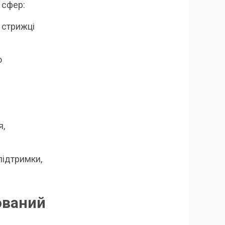
 сфер:
, стрижці
о
я,
 підтримки,
ваний