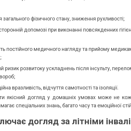
:
 загального фізичного стану, зниження рухливості;
сторонній допомозі при виконанні повсякденних гігіє
ть постійного медичного нагляду та прийому медикам
;
 ризик розвитоку ускладнень після інсульту, перелом
вороб;
йна вразливість, відчуття самотності та ізоляції.
ти якісний догляд у домашніх умовах може не кож
магає спеціальних знань, багато часу та емоційної стій
лючає догляд за літніми інвал