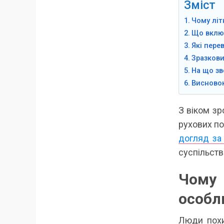
Зміст
Чому літ
Що включ
Які пере
Зразкови
На що зв
Висновок
З віком зр
рухових по
догляд за 
суспільств
Чому
особл
Люди похи