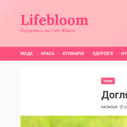
Перейти
до
Lifebloom
вмісту
Подивись на Світ Жінок
МОДА
КРАСА
КУЛІНАРІЯ
ЗДОРОВ’Я
НУ
Інше
Догля
НАТАЛЬЯ
2