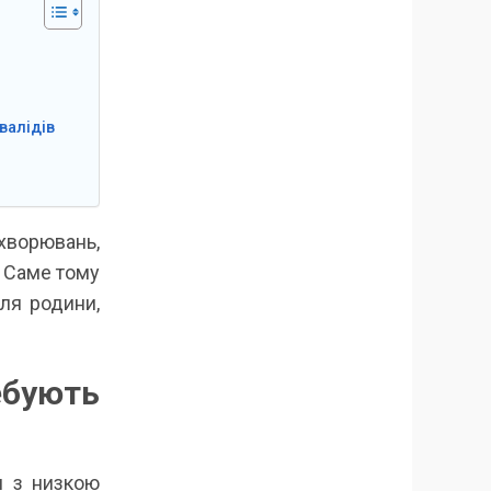
валідів
ахворювань,
. Саме тому
ля родини,
бують
я з низкою