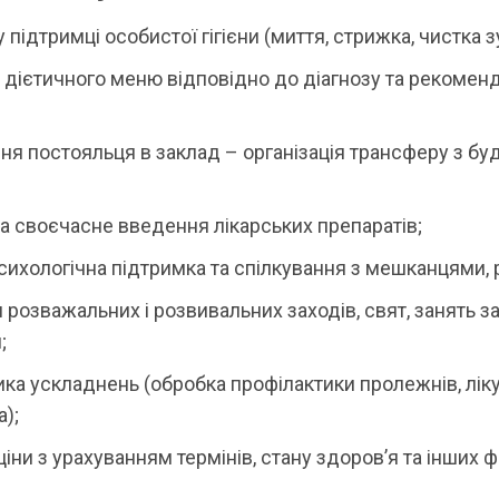
 підтримці особистої гігієни (миття, стрижка, чистка з
дієтичного меню відповідно до діагнозу та рекомен
я постояльця в заклад – організація трансферу з бу
а своєчасне введення лікарських препаратів;
сихологічна підтримка та спілкування з мешканцями,
я розважальних і розвивальних заходів, свят, занять з
;
ка ускладнень (обробка профілактики пролежнів, лік
а);
ціни з урахуванням термінів, стану здоров’я та інших ф