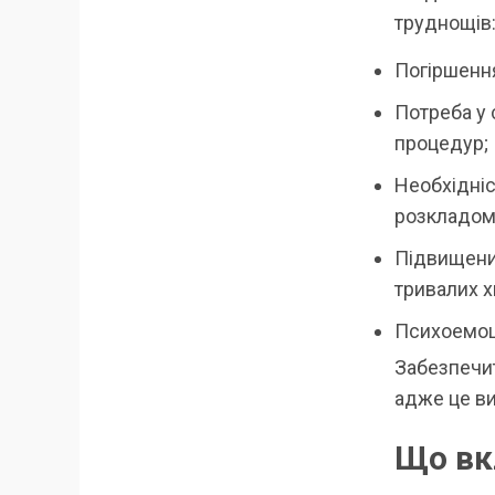
труднощів
Погіршення
Потреба у 
процедур;
Необхідніс
розкладом
Підвищений
тривалих х
Психоемоці
Забезпечи
адже це ви
Що вк