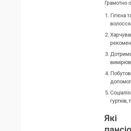
Грамотно о
Гігієна 
волосся т
Харчуван
рекоменд
Дотрима
вимірюва
Побутові
допомог
Соціаліз
гуртків,
Які 
пансіо