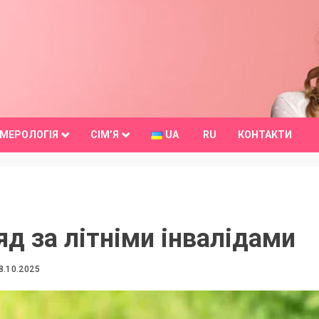
МЕРОЛОГІЯ
СІМ’Я
UA
RU
КОНТАКТИ
д за літніми інвалідами
8.10.2025