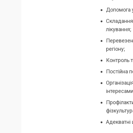
Допомога у
Складання 
лікування;
Перевезенн
регіону;
Контроль т
Постійна п
Організаці
інтересами
Профілакти
фізкультур
Адекватні 