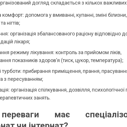
рганізований догляд складається з кількох важливих
та комфорт: допомога у вмиванні, купанні, зміні білизни
а нігтів;
ня: організація збалансованого раціону відповідно д
ацій лікаря;
ння режиму лікування: контроль за прийомом ліків,
ння показників здоров’я (тиск, цукор, температура);
 турботи: прибирання приміщення, прання, прасуванн
а з пересуванням;
ація: організація спілкування, дозвілля, психологічної
 терапевтичних занять.
переваги має спеціалізо
нат чи інтернат?