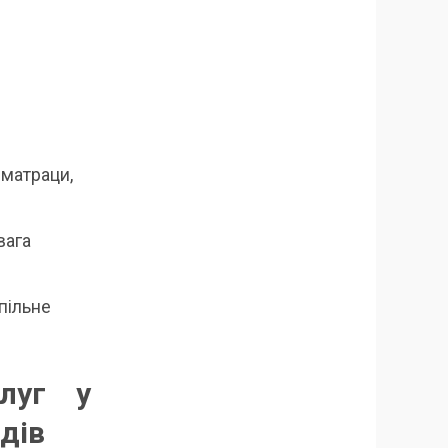
матраци,
вага
спільне
слуг у
ідів