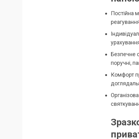
Постійнa м
реагування
Індивідуал
урахування
Безпечне 
поручні, п
Комфорт пр
доглядальни
Організова
святкуванн
Зразк
приват