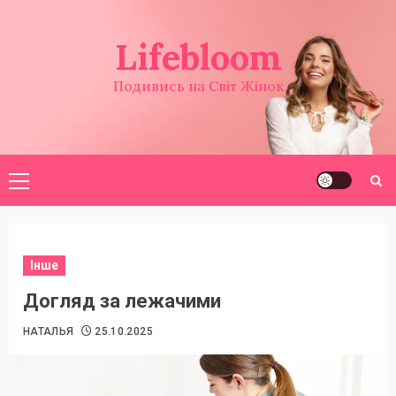
Перейти
до
Lifebloom
вмісту
Подивись на Світ Жінок
Головне
меню
Інше
Догляд за лежачими
НАТАЛЬЯ
25.10.2025