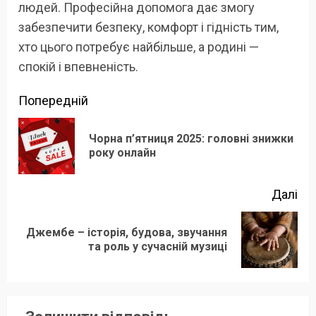
людей. Професійна допомога дає змогу
забезпечити безпеку, комфорт і гідність тим,
хто цього потребує найбільше, а родині —
спокій і впевненість.
Продовжити
Попередній
читання
Чорна п’ятниця 2025: головні знижки
По
року онлайн
зап
Далі
Джембе – історія, будова, звучання
Наступний
та роль у сучасній музиці
запис: