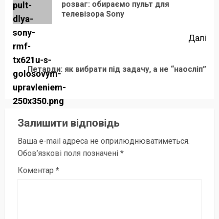
По
розваг: обираємо пульт для
телевізора Sony
зап
Далі
Наступний
Петарди: як вибрати під задачу, а не “наосліп”
запис:
Залишити відповідь
Ваша e-mail адреса не оприлюднюватиметься.
Обов’язкові поля позначені
*
Коментар
*