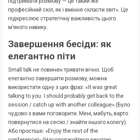
підтримати розмову — це такий же
професійний скіл, як і вміння скласти звіт». Це
підкреслює стратегічну важливість цього
м’якого навику.
Завершення бесіди: як
елегантно піти
Small talk не повинен тривати вічно. Щоб
елегантно завершити розмову, можна
використати одну з цих фраз: «It was great
talking to you. I should probably get back to the
session / catch up with another colleague» (Було
чудово з вами поговорити. Мені, мабуть, варто
повернутися на сесію / знайти іншого колегу).
Або простіше: «Enjoy the rest of the
conference!» (Насолоджуйтеся рештою