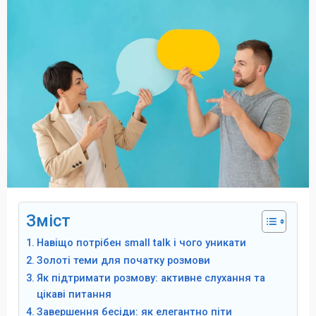
Зміст
Навіщо потрібен small talk і чого уникати
Золоті теми для початку розмови
Як підтримати розмову: активне слухання та
цікаві питання
Завершення бесіди: як елегантно піти