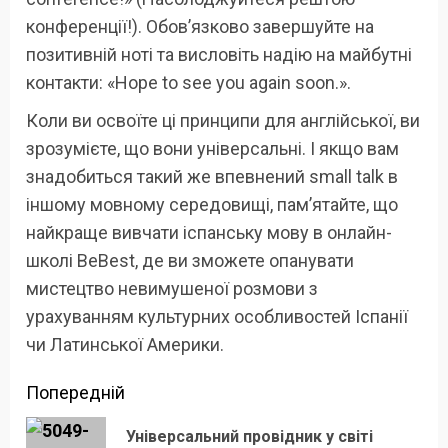
конференції!). Обов’язково завершуйте на
позитивній ноті та висловіть надію на майбутні
контакти: «Hope to see you again soon.».
Коли ви освоїте ці принципи для англійської, ви
зрозумієте, що вони універсальні. І якщо вам
знадобиться такий же впевнений small talk в
іншому мовному середовищі, пам’ятайте, що
найкраще вивчати іспанську мову в онлайн-
школі BeBest, де ви зможете опанувати
мистецтво невимушеної розмови з
урахуванням культурних особливостей Іспанії
чи Латинської Америки.
Продовжити
Попередній
читання
Універсальний провідник у світі