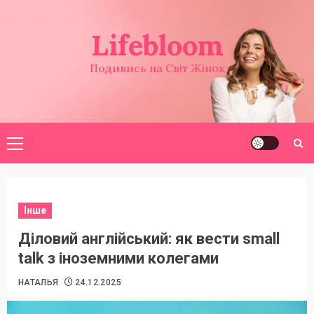
Перейти
до
Lifebloom
вмісту
Подивись на Світ Жінок
Головне
меню
Інше
Діловий англійський: як вести small
talk з іноземними колегами
НАТАЛЬЯ
24.12.2025