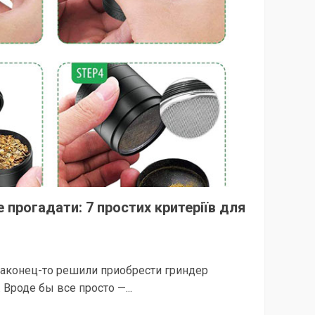
е прогадати: 7 простих критеріїв для
аконец-то решили приобрести гриндер
 . Вроде бы все просто —...