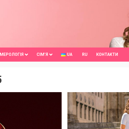
МЕРОЛОГІЯ
СІМ’Я
UA
RU
КОНТАКТИ
5