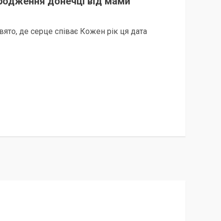
родження донечці від мами
ято, де серце співає Кожен рік ця дата