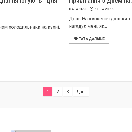
днання існують і для
Привітання з Днем на
НАТАЛЬЯ
21.04.2025
День Народження доньки: св
нагадує мені, як...
нам холодильники на кухні.
ЧИТАТЬ ДАЛЬШЕ
Пагінація
1
2
3
Далі
записів