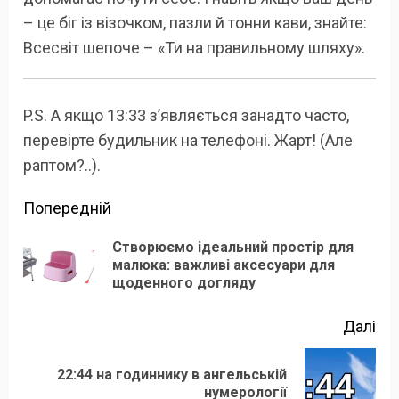
– це біг із візочком, пазли й тонни кави, знайте:
Всесвіт шепоче – «Ти на правильному шляху».
P.S. А якщо 13:33 з’являється занадто часто,
перевірте будильник на телефоні. Жарт! (Але
раптом?..).
Продовжити
Попередній
читання
Створюємо ідеальний простір для
По
малюка: важливі аксесуари для
щоденного догляду
зап
Далі
22:44 на годиннику в ангельській
Наступний
нумерології