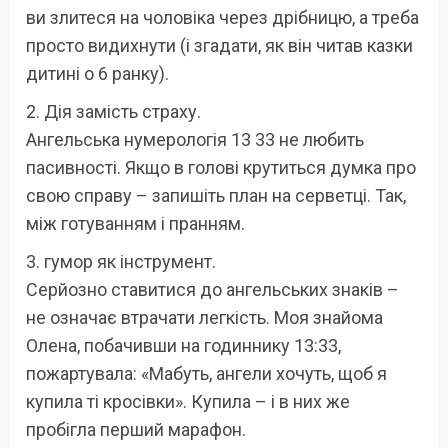
ви злитеся на чоловіка через дрібницю, а треба
просто видихнути (і згадати, як він читав казки
дитині о 6 ранку).
2. Дія замість страху.
Ангельська нумерологія 13 33 не любить
пасивності. Якщо в голові крутиться думка про
свою справу – запишіть план на серветці. Так,
між готуванням і пранням.
3. гумор як інструмент.
Серйозно ставитися до ангельських знаків –
не означає втрачати легкість. Моя знайома
Олена, побачивши на годиннику 13:33,
пожартувала: «Мабуть, ангели хочуть, щоб я
купила ті кросівки». Купила – і в них же
пробігла перший марафон.