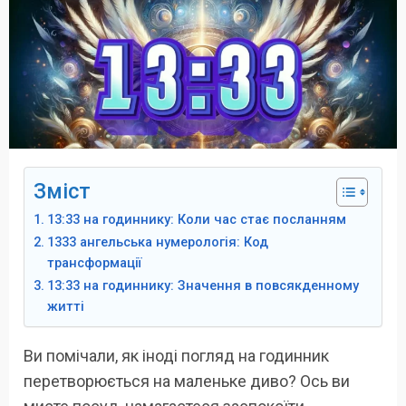
Зміст
13:33 на годиннику: Коли час стає посланням
1333 ангельська нумерологія: Код
трансформації
13:33 на годиннику: Значення в повсякденному
житті
Ви помічали, як іноді погляд на годинник
перетворюється на маленьке диво? Ось ви