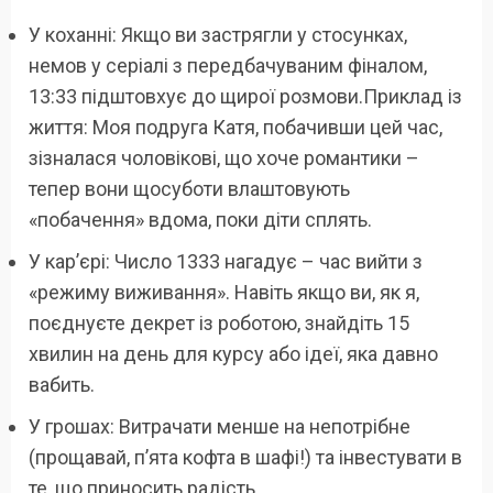
У коханні: Якщо ви застрягли у стосунках,
немов у серіалі з передбачуваним фіналом,
13:33 підштовхує до щирої розмови.Приклад із
життя: Моя подруга Катя, побачивши цей час,
зізналася чоловікові, що хоче романтики –
тепер вони щосуботи влаштовують
«побачення» вдома, поки діти сплять.
У кар’єрі: Число 1333 нагадує – час вийти з
«режиму виживання». Навіть якщо ви, як я,
поєднуєте декрет із роботою, знайдіть 15
хвилин на день для курсу або ідеї, яка давно
вабить.
У грошах: Витрачати менше на непотрібне
(прощавай, п’ята кофта в шафі!) та інвестувати в
те, що приносить радість.