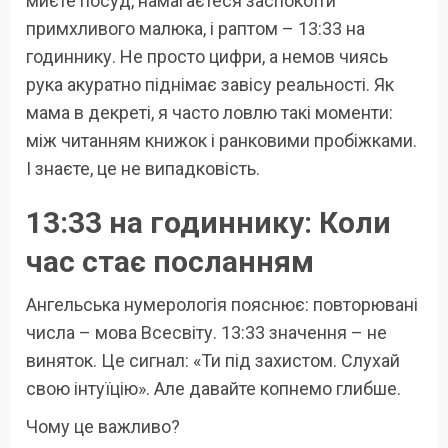
миєте посуд, намагаєтеся заспокоїти
примхливого малюка, і раптом – 13:33 на
годиннику. Не просто цифри, а немов чиясь
рука акуратно піднімає завісу реальності. Як
мама в декреті, я часто ловлю такі моменти:
між читанням книжок і ранковими пробіжками.
І знаєте, це не випадковість.
13:33 на годиннику: Коли
час стає посланням
Ангельська нумерологія пояснює: повторювані
числа – мова Всесвіту. 13:33 значення – не
виняток. Це сигнал: «Ти під захистом. Слухай
свою інтуїцію». Але давайте копнемо глибше.
Чому це важливо?