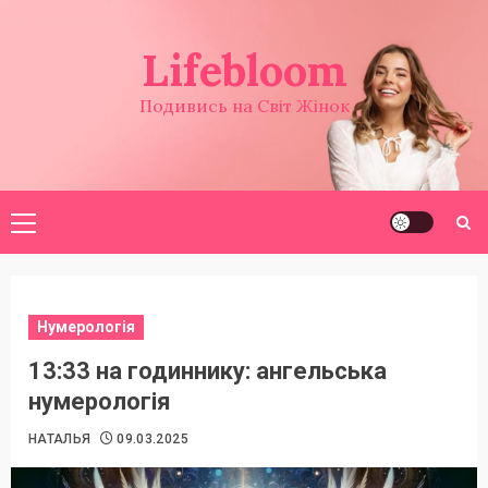
Перейти
до
Lifebloom
вмісту
Подивись на Світ Жінок
Головне
меню
Нумерологія
13:33 на годиннику: ангельська
нумерологія
НАТАЛЬЯ
09.03.2025